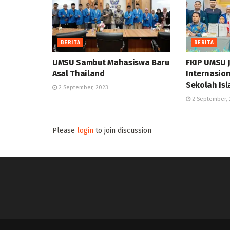
BERITA
BERITA
UMSU Sambut Mahasiswa Baru
FKIP UMSU 
Asal Thailand
Internasion
Sekolah Is
2 September, 2023
2 September, 
Please
login
to join discussion