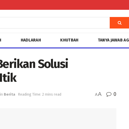
H
HADLARAH
KHUTBAH
TANYA JAWAB A
erikan Solusi
Itik
A
0
in
Berita
Reading Time: 2 mins read
A