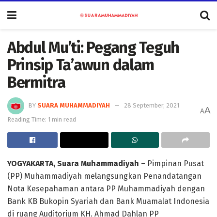
Abdul Mu’ti: Pegang Teguh
Prinsip Ta’awun dalam
Bermitra
BY
SUARA MUHAMMADIYAH
28 September, 2021
A
A
Reading Time: 1 min read
YOGYAKARTA, Suara Muhammadiyah
– Pimpinan Pusat
(PP) Muhammadiyah melangsungkan Penandatangan
Nota Kesepahaman antara PP Muhammadiyah dengan
Bank KB Bukopin Syariah dan Bank Muamalat Indonesia
di ruang Auditorium KH. Ahmad Dahlan PP