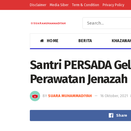
Disclaimer
Media Siber
Term & Condition
Privacy Policy
HOME
BERITA
KHAZANA
Santri PERSADA Gel
Perawatan Jenazah
BY
SUARA MUHAMMADIYAH
16 Oktober, 2021
Share