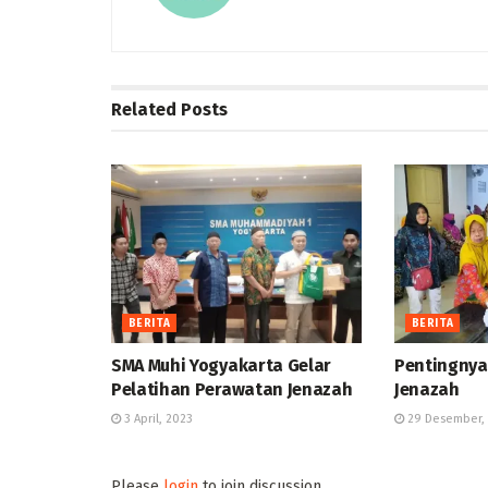
Related
Posts
BERITA
BERITA
SMA Muhi Yogyakarta Gelar
Pentingnya
Pelatihan Perawatan Jenazah
Jenazah
3 April, 2023
29 Desember,
Please
login
to join discussion