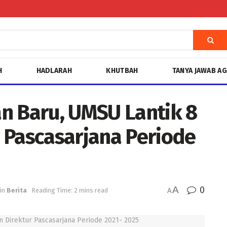
H
HADLARAH
KHUTBAH
TANYA JAWAB A
n Baru, UMSU Lantik 8
 Pascasarjana Periode
A
0
in
Berita
Reading Time: 2 mins read
A