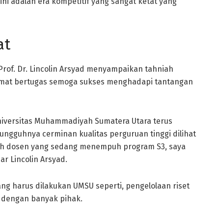
ni adalah era kompetitif yang sangat ketat yang
at
rof. Dr. Lincolin Arsyad menyampaikan tahniah
amat bertugas semoga sukses menghadapi tantangan
niversitas Muhammadiyah Sumatera Utara terus
gguhnya cerminan kualitas perguruan tinggi dilihat
mlah dosen yang sedang menempuh program S3, saya
r Lincolin Arsyad.
ng harus dilakukan UMSU seperti, pengelolaan riset
 dengan banyak pihak.