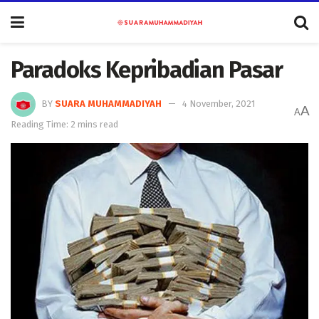
Paradoks Kepribadian Pasar
BY
SUARA MUHAMMADIYAH
4 November, 2021
A
A
Reading Time: 2 mins read