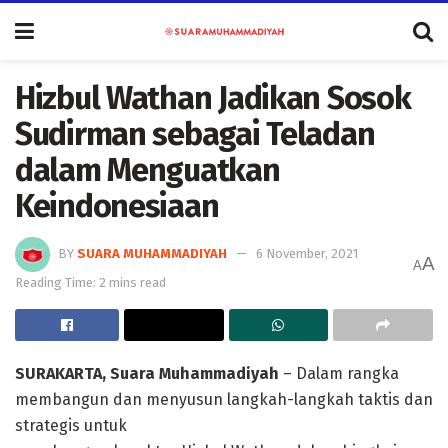
Hizbul Wathan Jadikan Sosok
Sudirman sebagai Teladan
dalam Menguatkan
Keindonesiaan
BY
SUARA MUHAMMADIYAH
6 November, 2021
A
A
Reading Time: 2 mins read
SURAKARTA, Suara Muhammadiyah
– Dalam rangka
membangun dan menyusun langkah-langkah taktis dan
strategis untuk