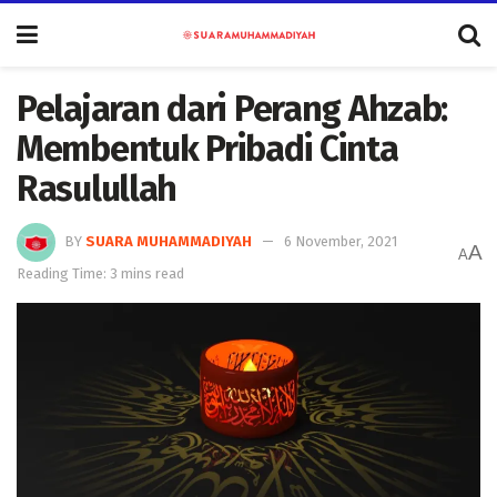
Pelajaran dari Perang Ahzab:
Membentuk Pribadi Cinta
Rasulullah
BY
SUARA MUHAMMADIYAH
6 November, 2021
A
A
Reading Time: 3 mins read