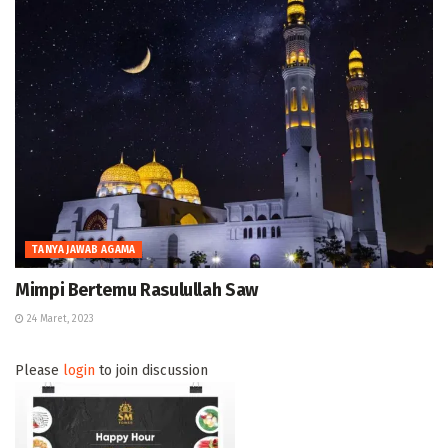
TANYA JAWAB AGAMA
Mimpi Bertemu Rasulullah Saw
24 Maret, 2023
Please
login
to join discussion