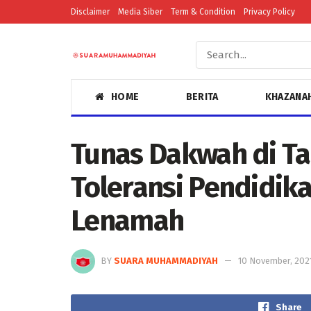
Disclaimer
Media Siber
Term & Condition
Privacy Policy
HOME
BERITA
KHAZANA
Tunas Dakwah di Ta
Toleransi Pendidik
Lenamah
BY
SUARA MUHAMMADIYAH
10 November, 202
Share