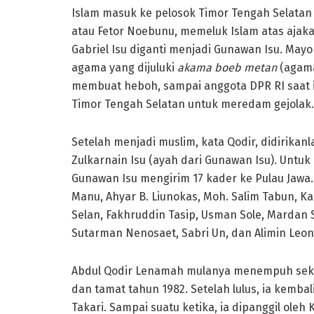
Islam masuk ke pelosok Timor Tengah Selatan 
atau Fetor Noebunu, memeluk Islam atas ajaka
Gabriel Isu diganti menjadi Gunawan Isu. May
agama yang dijuluki
akama boeb metan
(agama
membuat heboh, sampai anggota DPR RI saat 
Timor Tengah Selatan untuk meredam gejolak.
Setelah menjadi muslim, kata Qodir, didirika
Zulkarnain Isu (ayah dari Gunawan Isu). Untu
Gunawan Isu mengirim 17 kader ke Pulau Jawa
Manu, Ahyar B. Liunokas, Moh. Salim Tabun, K
Selan, Fakhruddin Tasip, Usman Sole, Mardan S
Sutarman Nenosaet, Sabri Un, dan Alimin Leon
Abdul Qodir Lenamah mulanya menempuh sekola
dan tamat tahun 1982. Setelah lulus, ia kemb
Takari. Sampai suatu ketika, ia dipanggil ole