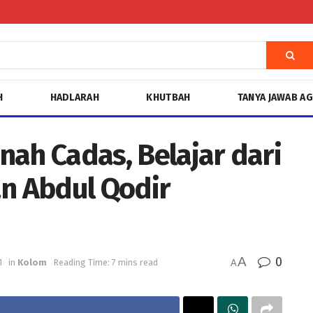
H
HADLARAH
KHUTBAH
TANYA JAWAB A
nah Cadas, Belajar dari
an Abdul Qodir
A
0
1
in
Kolom
Reading Time: 7 mins read
A