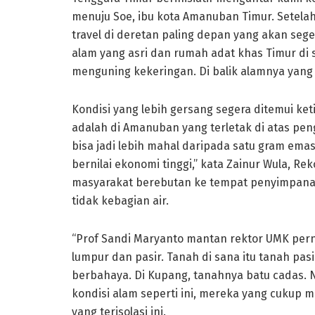
menuju Soe, ibu kota Amanuban Timur. Setelah
travel di deretan paling depan yang akan seg
alam yang asri dan rumah adat khas Timur di 
menguning kekeringan. Di balik alamnya yang 
Kondisi yang lebih gersang segera ditemui ke
adalah di Amanuban yang terletak di atas peng
bisa jadi lebih mahal daripada satu gram emas. 
bernilai ekonomi tinggi,” kata Zainur Wula, R
masyarakat berebutan ke tempat penyimpanan ai
tidak kebagian air.
“Prof Sandi Maryanto mantan rektor UMK pern
lumpur dan pasir. Tanah di sana itu tanah pasir
berbahaya. Di Kupang, tanahnya batu cadas. N
kondisi alam seperti ini, mereka yang cukup 
yang terisolasi ini.