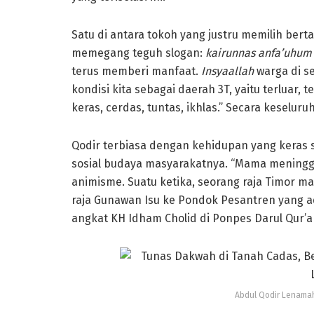
Satu di antara tokoh yang justru memilih ber
memegang teguh slogan:
kairunnas anfa’uhum 
terus memberi manfaat.
Insyaallah
warga di se
kondisi kita sebagai daerah 3T, yaitu terluar, te
keras, cerdas, tuntas, ikhlas.” Secara keselu
Qodir terbiasa dengan kehidupan yang keras se
sosial budaya masyarakatnya. “Mama meningga
animisme. Suatu ketika, seorang raja Timor m
raja Gunawan Isu ke Pondok Pesantren yang ad
angkat KH Idham Cholid di Ponpes Darul Qur’an
Abdul Qodir Lenama