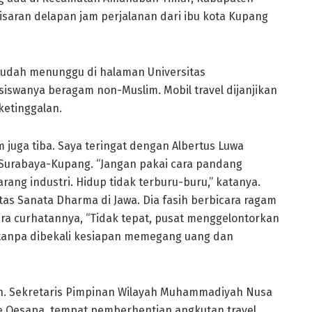
isaran delapan jam perjalanan dari ibu kota Kupang
 sudah menunggu di halaman Universitas
wanya beragam non-Muslim. Mobil travel dijanjikan
ketinggalan.
 juga tiba. Saya teringat dengan Albertus Luwa
 Surabaya-Kupang. “Jangan pakai cara pandang
arang industri. Hidup tidak terburu-buru,” katanya.
as Sanata Dharma di Jawa. Dia fasih berbicara ragam
tara curhatannya, “Tidak tepat, pusat menggelontorkan
 tanpa dibekali kesiapan memegang uang dan
ian. Sekretaris Pimpinan Wilayah Muhammadiyah Nusa
ke Oesapa, tempat pemberhentian angkutan travel