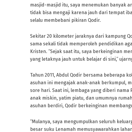
masjid-masjid itu, saya menemukan banyak a
tidak bisa mengaji karena jauh dari tempat ib
selalu membebani pikiran Qodir.
Sekitar 20 kilometer jaraknya dari kampung Q
sama sekali tidak memperoleh pendidikan aga
Kristen. “Sejak saat itu, saya berkeingina
yang letaknya jauh untuk belajar di sini,” ujarn
Tahun 2011, Abdul Qodir bersama beberapa k
asuhan ini mengajak anak-anak berkumpul, m
sore hari. Saat ini, lembaga yang diberi nam
anak miskin, yatim piatu, dan umumnya rumah 
asuhan berdiri, Qodir berkeinginan membangu
“Mulanya, saya mengumpulkan seluruh keluarga
besar suku Lenamah memusyawarahkan lahan ti