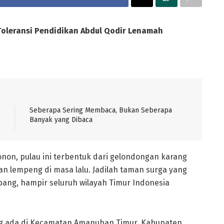
Toleransi Pendidikan Abdul Qodir Lenamah
Seberapa Sering Membaca, Bukan Seberapa
Banyak yang Dibaca
onon, pulau ini terbentuk dari gelondongan karang
n lempeng di masa lalu. Jadilah taman surga yang
upang, hampir seluruh wilayah Timur Indonesia
yang ada di Kecamatan Amanuban Timur, Kabupaten