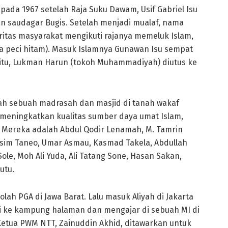
pada 1967 setelah Raja Suku Dawam, Usif Gabriel Isu
n saudagar Bugis. Setelah menjadi mualaf, nama
oritas masyarakat mengikuti rajanya memeluk Islam,
 peci hitam). Masuk Islamnya Gunawan Isu sempat
itu, Lukman Harun (tokoh Muhammadiyah) diutus ke
nlah sebuah madrasah dan masjid di tanah wakaf
k meningkatkan kualitas sumber daya umat Islam,
. Mereka adalah Abdul Qodir Lenamah, M. Tamrin
asim Taneo, Umar Asmau, Kasmad Takela, Abdullah
ole, Moh Ali Yuda, Ali Tatang Sone, Hasan Sakan,
utu.
h PGA di Jawa Barat. Lalu masuk Aliyah di Jakarta
ali ke kampung halaman dan mengajar di sebuah MI di
h Ketua PWM NTT, Zainuddin Akhid, ditawarkan untuk