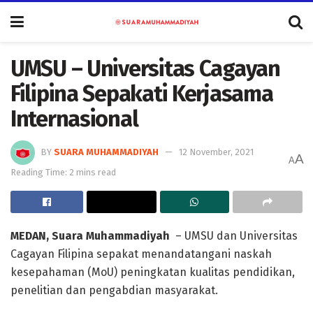
UMSU – Universitas Cagayan
Filipina Sepakati Kerjasama
Internasional
BY
SUARA MUHAMMADIYAH
12 November, 2021
A
A
Reading Time: 2 mins read
MEDAN, Suara Muhammadiyah
– UMSU dan Universitas
Cagayan Filipina sepakat menandatangani naskah
kesepahaman (MoU) peningkatan kualitas pendidikan,
penelitian dan pengabdian masyarakat.