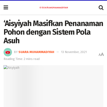
‘Aisyiyah Masifkan Penanaman
Pohon dengan Sistem Pola
Asuh
BY
SUARA MUHAMMADIYAH
13 November, 2021
A
A
Reading Time: 2 mins read