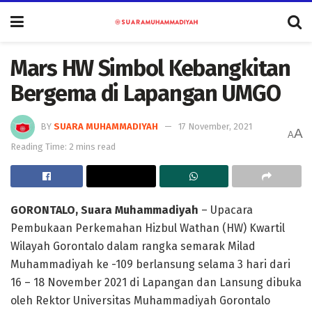
Mars HW Simbol Kebangkitan
Bergema di Lapangan UMGO
BY
SUARA MUHAMMADIYAH
17 November, 2021
A
A
Reading Time: 2 mins read
GORONTALO, Suara Muhammadiyah
– Upacara
Pembukaan Perkemahan Hizbul Wathan (HW) Kwartil
Wilayah Gorontalo dalam rangka semarak Milad
Muhammadiyah ke -109 berlansung selama 3 hari dari
16 – 18 November 2021 di Lapangan dan Lansung dibuka
oleh Rektor Universitas Muhammadiyah Gorontalo