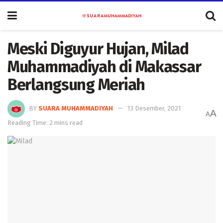
Meski Diguyur Hujan, Milad
Muhammadiyah di Makassar
Berlangsung Meriah
BY
SUARA MUHAMMADIYAH
13 Desember, 2021
A
A
Reading Time: 2 mins read