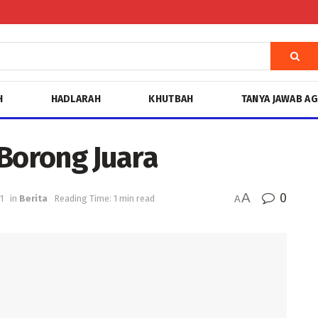
H
HADLARAH
KHUTBAH
TANYA JAWAB A
orong Juara
A
0
1
in
Berita
Reading Time: 1 min read
A