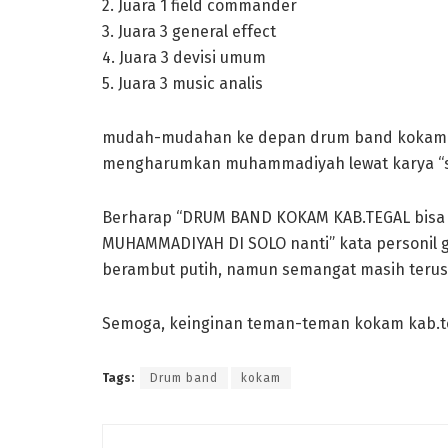
2. Juara 1 field commander
3. Juara 3 general effect
4. Juara 3 devisi umum
5. Juara 3 music analis
mudah-mudahan ke depan drum band kokam k
mengharumkan muhammadiyah lewat karya “s
Berharap “DRUM BAND KOKAM KAB.TEGAL bisa
MUHAMMADIYAH DI SOLO nanti” kata personil gr
berambut putih, namun semangat masih teru
Semoga, keinginan teman-teman kokam kab.teg
Tags:
Drum band
kokam