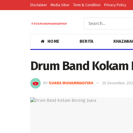
Disclaimer
Media Siber
Term & Condition
Privacy Policy
HOME
BERITA
KHAZANA
Drum Band Kokam B
BY
SUARA MUHAMMADIYAH
20 Desember, 202