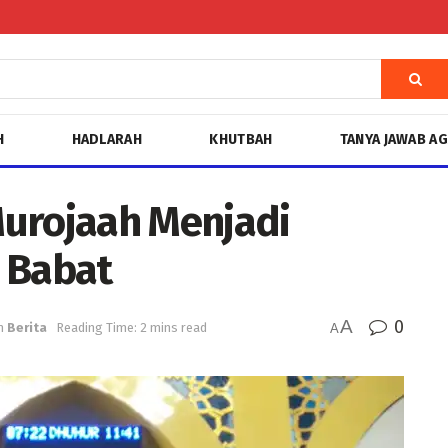
H
HADLARAH
KHUTBAH
TANYA JAWAB A
Murojaah Menjadi
 Babat
A
0
n
Berita
Reading Time: 2 mins read
A