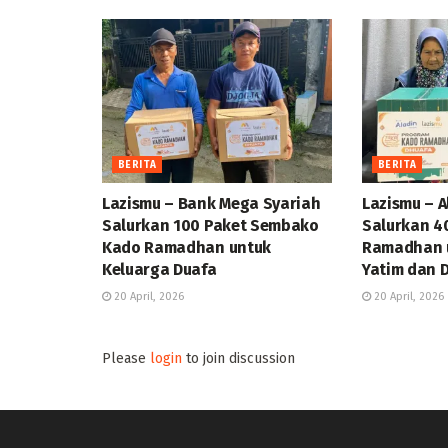
BERITA
BERITA
Lazismu – Bank Mega Syariah
Lazismu – A
Salurkan 100 Paket Sembako
Salurkan 4
Kado Ramadhan untuk
Ramadhan u
Keluarga Duafa
Yatim dan 
20 April, 2026
20 April, 2026
Please
login
to join discussion