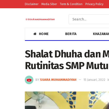
Disclaimer
Media Siber
Term & Condition
Privacy Policy
HOME
BERITA
KHAZANA
Shalat Dhuha dan 
Rutinitas SMP Mutu
BY
SUARA MUHAMMADIYAH
15 Januari, 2022
i