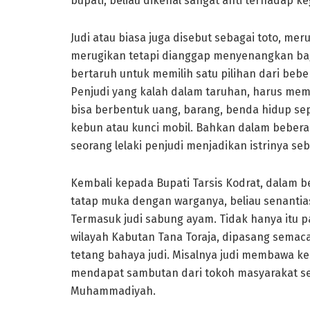
bupati, beliau dikenal sangat anti terhadap ke
Judi atau biasa juga disebut sebagai toto, m
merugikan tetapi dianggap menyenangkan bagi
bertaruh untuk memilih satu pilihan dari be
Penjudi yang kalah dalam taruhan, harus me
bisa berbentuk uang, barang, benda hidup sep
kebun atau kunci mobil. Bahkan dalam beber
seorang lelaki penjudi menjadikan istrinya se
Kembali kepada Bupati Tarsis Kodrat, dalam
tatap muka dengan warganya, beliau senanti
Termasuk judi sabung ayam. Tidak hanya itu 
wilayah Kabutan Tana Toraja, dipasang semac
tetang bahaya judi. Misalnya judi membawa kes
mendapat sambutan dari tokoh masyarakat se
Muhammadiyah.