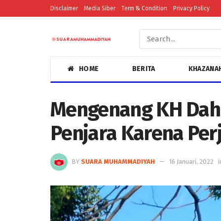
Disclaimer
Media Siber
Term & Condition
Privacy Policy
HOME
BERITA
KHAZANA
Mengenang KH Dahl
Penjara Karena Per
BY
SUARA MUHAMMADIYAH
16 Januari, 2022
i