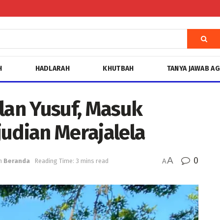
H
HADLARAH
KHUTBAH
TANYA JAWAB A
an Yusuf, Masuk
judian Merajalela
A
0
n
Beranda
Reading Time: 3 mins read
A