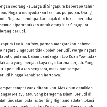
 dengan seorang keluarga di Singapura beberapa tahun
dian. Negara menyediakan fasilitas perjudian. Orang
judi. Negara mendapatkan pajak dari lokasi perjudian
tu semua diperuntukkan untuk orang luar Singapura.
larang berjudi.
ngapura Lee Kuan Yew, pernah mengatakan bahwa:
rga negara Singapura tidak boleh berjudi”. Warga negara
 dapat dipidana. Dalam pandangan Lee Kuan Yew, tidak
idak ada yang menjadi kaya raya karena berjudi. Yang
stru penjudi akan sengsara, meskipun sempat
erjudi hingga kehabisan hartanya.
i tempat-tempat yang ditentukan. Meskipun demikian
bangsa Melayu atau yang beragama Islam. Berjudi di
ah tindakan pidana. Genting Highland adalah lokasi
 perjalanan naik bus dari Kuala Lumpur. Saya pernah