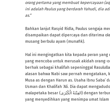
orang pertama yang membuat kepercayaan (aqid
ini adalah Paulus yang berdarah Yahudi, dia a
as.”
Bahkan lanjut Rasyid Ridla, Paulus sengaja m
disampaikan dapat dipercaya dan diterima ole
musang berbulu ayam (munafik).
Hal ini mengingatkan kita kepada peran yang 
yang mencoba untuk merusak akidah orang-o
berhak sebagai khalifah sepeninggal Rasulull
alasan bahwa Nabi saw pernah mengatakan, k
Musa as dengan Harun as. Usaha Ibnu Saba’ da
Usman dan Khalifah ‘Ali. Dia dapat mengadud
malapetaka besar (الفِتْنَةُ الْكُبْرَى) dengan terbunuhnya Khalifah Usman dan juga peristiwa-peristiwa
yang menyedihkan yang menimpa umat Islam di 