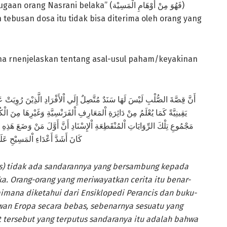
belaka” (فَهُوَ مِنْ أَوْهَامِ الْمَسِيْة)
tebusan dosa itu tidak bisa diterima oleh orang yang
idha rnenjelaskan tentang asal-usul paham/keyakinan
أَنَّ قِصَّةَ الصُّلْبِ لَيْسَ لَهَا سَنَدٌ مُتَّصِلٌ إِلَي اْلأَفْرَادِ الَّذِيْنَ رُوِيَتْ عَ
يَقِينِيَّةً كَمَا يُعْلَمُ مِنْ دَائِرَةِ اْلمَعَارِفِ اْلفَرَنْسِيَّةِ وَغَيْرِهَا مِنَ الْكُ
مَجْمُوعِ تِلْكَ الرِّوَايَاتِ اْلمُنْقَطِعَةِ اْلإِسْنَادِ أَنَّ أَوَّلَ مَنْ وَضَعَ هَذِهِ ال
كَانَ أَشَدَّ أَعْدَاءِ اْلمَسِ]
as) tidak ada sandarannya yang bersambung kepada
a. Orang-orang yang meriwayatkan cerita itu benar-
imana diketahui dari Ensiklopedi Perancis dan buku-
wan Eropa secara bebas, sebenarnya sesuatu yang
 tersebut yang terputus sandaranya itu adalah bahwa