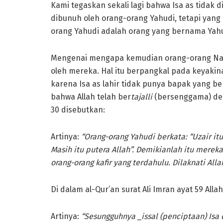
Kami tegaskan sekali lagi bahwa Isa as tidak 
dibunuh oleh orang-orang Yahudi, tetapi yang
orang Yahudi adalah orang yang bernama Yahuz
Mengenai mengapa kemudian orang-orang Nas
oleh mereka. Hal itu berpangkal pada keyaki
karena Isa as lahir tidak punya bapak yang b
bahwa Allah telah ber
tajalli
(bersenggama) den
30 disebutkan:
Artinya:
“Orang-orang Yahudi berkata: “Uzair itu
Masih itu putera Allah”. Demikianlah itu mer
orang-orang kafir yang terdahulu. Dilaknati A
Di dalam al-Qur’an surat Ali Imran ayat 59 Alla
Artinya:
“Sesungguhnya _issal (penciptaan) Isa d