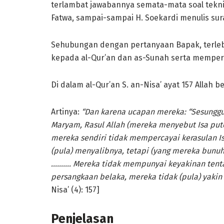
terlambat jawabannya semata-mata soal tekn
Fatwa, sampai-­sampai H. Soekardi menulis sura
Sehubungan dengan pertanyaan Bapak, terlebi
kepada al-Qur’an dan as-Sunah serta memperha
Di dalam al-Qur’an S. an-Nisa’ ayat 157 Allah b
Artinya:
“Dan karena ucapan mereka: “Sesunggu
Maryam, Rasul Allah (mereka menyebut Isa pute
mereka sendiri tidak mempercayai kerasulan I
(pula) menyalibnya, tetapi (yang mereka bunuh
………. Mereka tidak mempunyai keyakinan tentan
persangkaan belaka, mereka tidak (pula) yakin
Nisa’ (4): 157]
Penjelasan