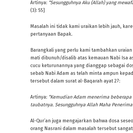
Artinya:
“Sesungguhnya Aku (Allah) yang mewa
(3): 55]
Masalah ini tidak kami uraikan lebih jauh, ka
pertanyaan Bapak.
Barangkali yang perlu kami tambahkan uraian
mati dibunuh/disalib atas kemauan Nabi Isa 
cucu keturunannya yang dianggap sebagai dosa
sebab Nabi Adam as telah minta ampun kepada
tersebut dalam surat al­-Baqarah ayat 27:
Artinya:
“Kemudian Adam menerima beberapa k
taubatnya. Sesungguhnya Allah Maha Penerima 
Al-Qur’an juga mengajarkan bahwa dosa seseor
orang Nasrani dalam masalah tersebut sangat-