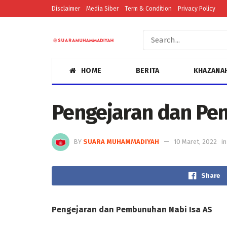
Disclaimer
Media Siber
Term & Condition
Privacy Policy
HOME
BERITA
KHAZANA
Pengejaran dan Pe
BY
SUARA MUHAMMADIYAH
10 Maret, 2022
in
Share
Pengejaran
dan Pembunuhan Nabi Isa AS