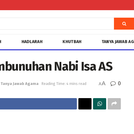
H
HADLARAH
KHUTBAH
TANYA JAWAB A
mbunuhan Nabi Isa AS
A
0
Tanya Jawab Agama
Reading Time: 4 mins read
A