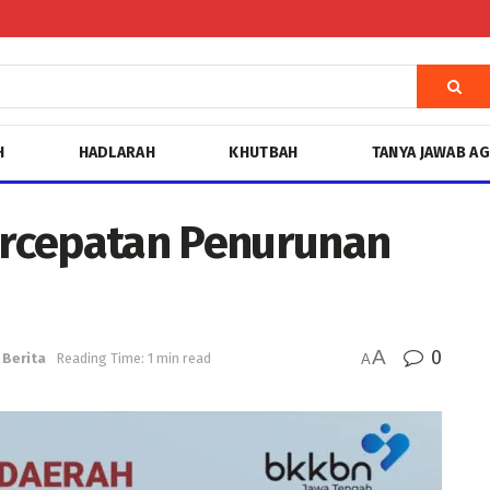
H
HADLARAH
KHUTBAH
TANYA JAWAB A
rcepatan Penurunan
A
0
Berita
Reading Time: 1 min read
A