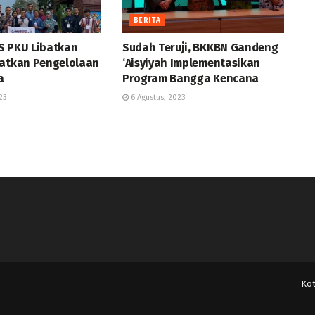
BERITA
S PKU Libatkan
Sudah Teruji, BKKBN Gandeng
katkan Pengelolaan
‘Aisyiyah Implementasikan
a
Program Bangga Kencana
23
6 Agustus, 2023
Ko