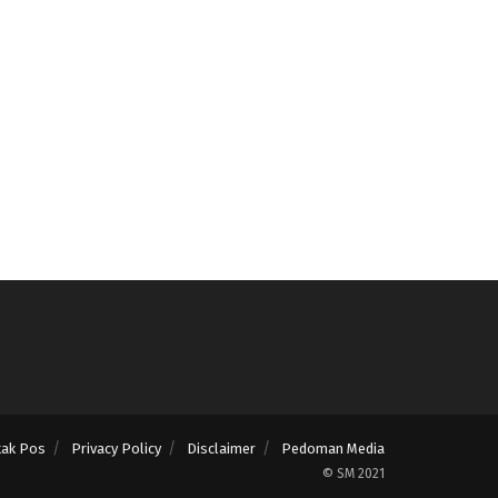
tak Pos
Privacy Policy
Disclaimer
Pedoman Media
© SM 2021