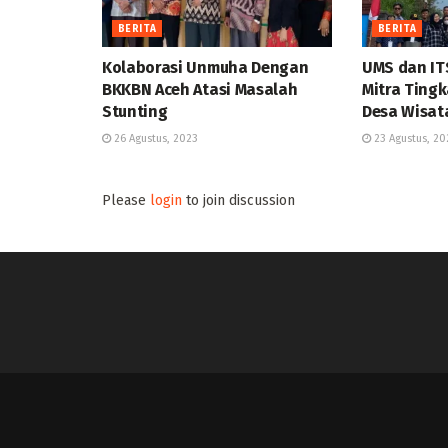
BERITA
BERITA
Kolaborasi Unmuha Dengan
UMS dan IT
BKKBN Aceh Atasi Masalah
Mitra Ting
Stunting
Desa Wisat
26 Agustus, 2023
23 Agustus, 20
Please
login
to join discussion