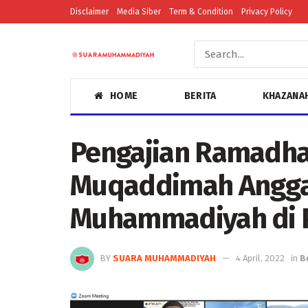
Disclaimer
Media Siber
Term & Condition
Privacy Policy
HOME
BERITA
KHAZANA
Pengajian Ramadha
Muqaddimah Angga
Muhammadiyah di 
BY
SUARA MUHAMMADIYAH
4 April, 2022
in
B