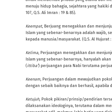
menuju hidup bahagia, sejahtera yang hakiki di d
107, Q.S. Ali Imran : 19 & 85).
Ke
empat
, Berjuang menegakkan dan menjunju
Islam yang sebenar-benarnya adalah wajib, se
kepada manusia/masyarakat. (Q.S. Al Hujurat : 
Ke
lima
, Perjuangan menegakkan dan menjunju
Islam yang sebenar-benarnya, hanyalah akan d
(
ittiba’
) perjuangan para Nabi terutama perju
Ke
enam
, Perjuangan dalam mewujudkan pokok
dengan sebaik baiknya dan berhasil, apabila de
Ke
tujuh
, Pokok pikiran/prinsip/pendirian t
dilaksanakan ideologinya, terutama dalam men