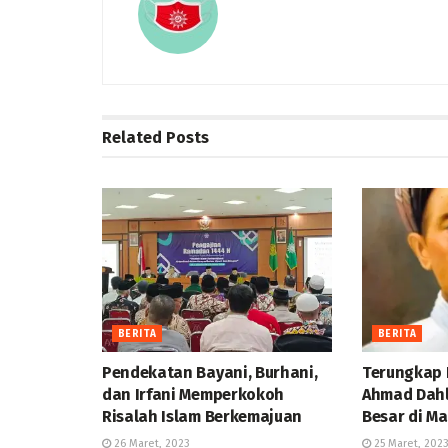
Related
Posts
BERITA
BERITA
Pendekatan Bayani, Burhani,
Terungkap 
dan Irfani Memperkokoh
Ahmad Dahl
Risalah Islam Berkemajuan
Besar di M
26 Maret, 2023
25 Maret, 202