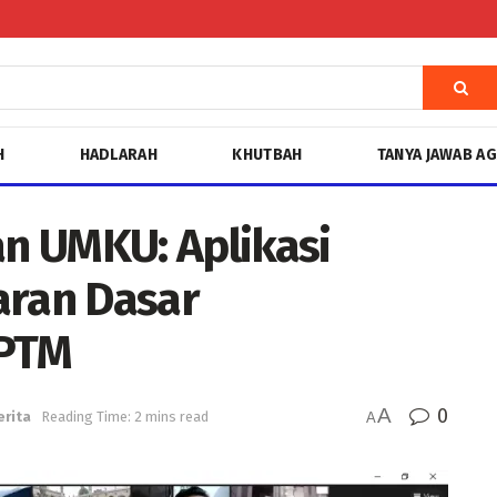
H
HADLARAH
KHUTBAH
TANYA JAWAB A
n UMKU: Aplikasi
ran Dasar
PTM
A
0
erita
Reading Time: 2 mins read
A