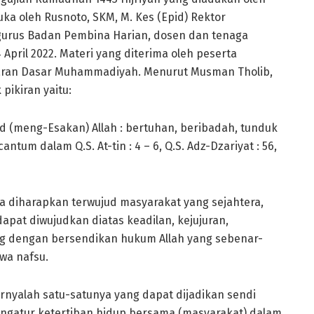
a oleh Rusnoto, SKM, M. Kes (Epid) Rektor
gurus Badan Pembina Harian, dosen dan tenaga
April 2022. Materi yang diterima oleh peserta
aran Dasar Muhammadiyah. Menurut Musman Tholib,
pikiran yaitu:
d (meng-Esakan) Allah : bertuhan, beribadah, tunduk
tum dalam Q.S. At-tin : 4 – 6, Q.S. Adz-Dzariyat : 56,
a diharapkan terwujud masyarakat yang sejahtera,
pat diwujudkan diatas keadilan, kejujuran,
ng dengan bersendikan hukum Allah yang sebenar-
wa nafsu.
rnyalah satu-satunya yang dapat dijadikan sendi
gatur ketertiban hidup bersama (masyarakat) dalam