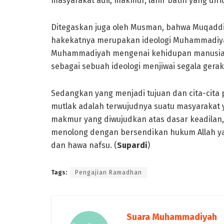
masyarakat adil, makmur, lahir batin yang diri
Ditegaskan juga oleh Musman, bahwa Muqad
hakekatnya merupakan ideologi Muhammadiy
Muhammadiyah mengenai kehidupan manusia dim
sebagai sebuah ideologi menjiwai segala ger
Sedangkan yang menjadi tujuan dan cita-cit
mutlak adalah terwujudnya suatu masyarakat y
makmur yang diwujudkan atas dasar keadilan,
menolong dengan bersendikan hukum Allah ya
dan hawa nafsu. (
Supardi
)
Tags:
Pengajian Ramadhan
Suara Muhammadiyah