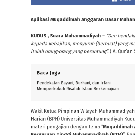
Aplikasi Muqaddimah Anggaran Dasar Muha
KUDUS
,
Suara
Muhammadiyah
–
“
Dan hendakl
kepada kebajikan, menyuruh (berbuat) yang m
itulah orang-orang yang beruntung
”.
( Al Qur’an 
Baca Juga
Pendekatan Bayani, Burhani, dan Irfani
Memperkokoh Risalah Islam Berkemajuan
Wakil Ketua Pimpinan Wilayah Muhammadiyah
Harian (BPH) Universitas Muhammadiyah Kudus
materi pengajian dengan tema “
Muqaddimah A
Perguruan Tinggi Muhammadiyah (PTM)
”. Pe