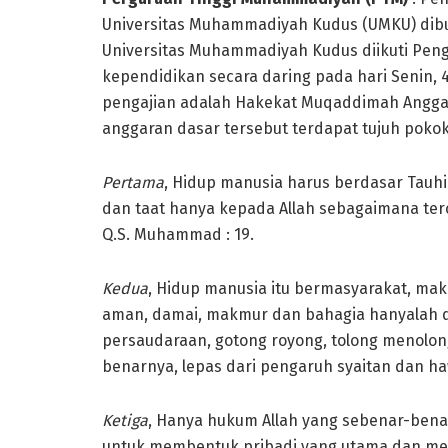
Universitas Muhammadiyah Kudus (UMKU) dibuk
Universitas Muhammadiyah Kudus diikuti Pen
kependidikan secara daring pada hari Senin, 4 
pengajian adalah Hakekat Muqaddimah Angg
anggaran dasar tersebut terdapat tujuh pokok 
P
ertama
, Hidup manusia harus berdasar Tauhi
dan taat hanya kepada Allah sebagaimana tercan
Q.S. Muhammad : 19.
Kedua
, Hidup manusia itu bermasyarakat, mak
aman, damai, makmur dan bahagia hanyalah da
persaudaraan, gotong royong, tolong menolo
benarnya, lepas dari pengaruh syaitan dan ha
Ketiga
, Hanya hukum Allah yang sebenar-bena
untuk membentuk pribadi yang utama dan men