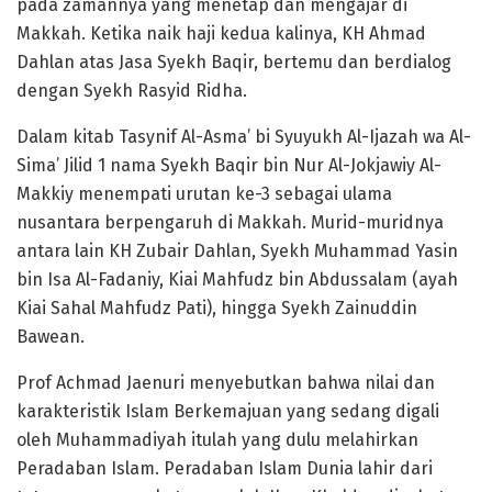
pada zamannya yang menetap dan mengajar di
Makkah. Ketika naik haji kedua kalinya, KH Ahmad
Dahlan atas Jasa Syekh Baqir, bertemu dan berdialog
dengan Syekh Rasyid Ridha.
Dalam kitab Tasynif Al-Asma’ bi Syuyukh Al-Ijazah wa Al-
Sima’ Jilid 1 nama Syekh Baqir bin Nur Al-Jokjawiy Al-
Makkiy menempati urutan ke-3 sebagai ulama
nusantara berpengaruh di Makkah. Murid-muridnya
antara lain KH Zubair Dahlan, Syekh Muhammad Yasin
bin Isa Al-Fadaniy, Kiai Mahfudz bin Abdussalam (ayah
Kiai Sahal Mahfudz Pati), hingga Syekh Zainuddin
Bawean.
Prof Achmad Jaenuri menyebutkan bahwa nilai dan
karakteristik Islam Berkemajuan yang sedang digali
oleh Muhammadiyah itulah yang dulu melahirkan
Peradaban Islam. Peradaban Islam Dunia lahir dari