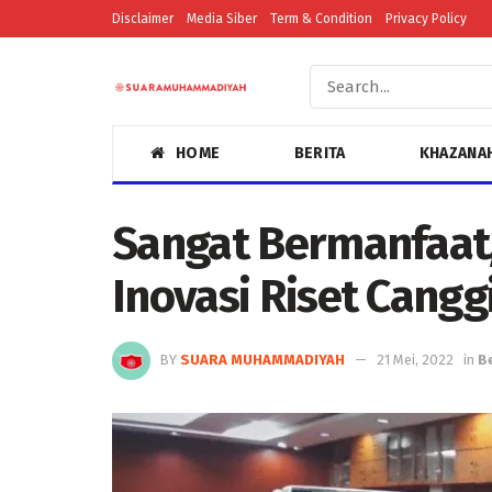
Disclaimer
Media Siber
Term & Condition
Privacy Policy
HOME
BERITA
KHAZANA
Sangat Bermanfaat
Inovasi Riset Cangg
BY
SUARA MUHAMMADIYAH
21 Mei, 2022
in
B