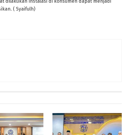
dilakukan instalasi di konsumen dapat menjadi
an. ( Syaifulh)