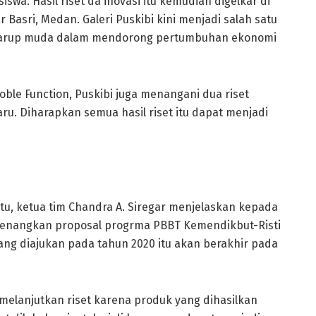
iswa. Hasil riset da inovasi itu kemudian digelkar di
 Basri, Medan. Galeri Puskibi kini menjadi salah satu
starup muda dalam mendorong pertumbuhan ekonomi
oble Function, Puskibi juga menangani dua riset
aru. Diharapkan semua hasil riset itu dapat menjadi
 itu, ketua tim Chandra A. Siregar menjelaskan kepada
menangkan proposal progrma PBBT Kemendikbut-Risti
yang diajukan pada tahun 2020 itu akan berakhir pada
 melanjutkan riset karena produk yang dihasilkan