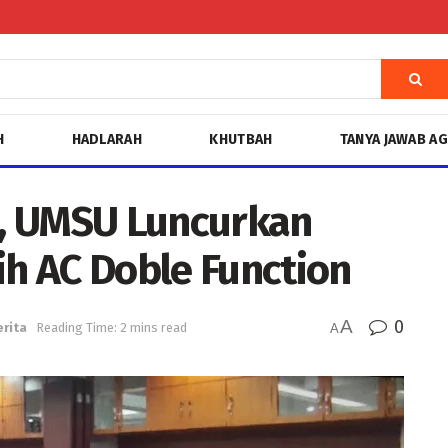
H
HADLARAH
KHUTBAH
TANYA JAWAB A
, UMSU Luncurkan
ih AC Doble Function
A
0
erita
Reading Time: 2 mins read
A