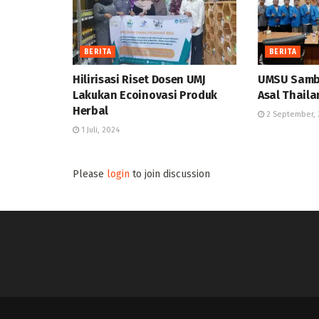
BERITA
BERITA
Hilirisasi Riset Dosen UMJ
UMSU Samb
Lakukan Ecoinovasi Produk
Asal Thail
Herbal
2 September, 
1 Juli, 2024
Please
login
to join discussion