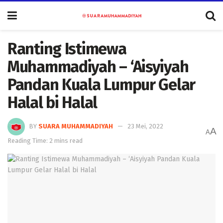
Ranting Istimewa
Muhammadiyah – ‘Aisyiyah
Pandan Kuala Lumpur Gelar
Halal bi Halal
BY
SUARA MUHAMMADIYAH
23 Mei, 2022
A
A
Reading Time: 2 mins read