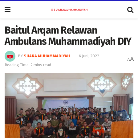
Baitul Arqam Relawan
Ambulans Muhammadiyah DIY
BY
SUARA MUHAMMADIYAH
6 Juni, 2022
A
A
Reading Time: 2 mins read