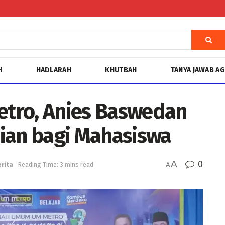
H
HADLARAH
KHUTBAH
TANYA JAWAB A
tro, Anies Baswedan
ian bagi Mahasiswa
A
0
rita
Reading Time: 3 mins read
A