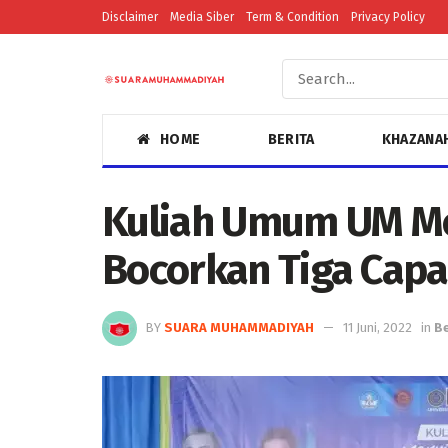
Disclaimer
Media Siber
Term & Condition
Privacy Policy
HOME
BERITA
KHAZANA
Kuliah Umum UM Me
Bocorkan Tiga Capa
BY
SUARA MUHAMMADIYAH
11 Juni, 2022
in
Be