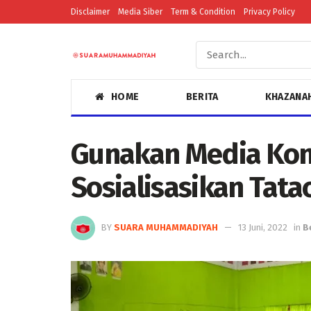
Disclaimer
Media Siber
Term & Condition
Privacy Policy
HOME
BERITA
KHAZANA
Gunakan Media Ko
Sosialisasikan Tata
BY
SUARA MUHAMMADIYAH
13 Juni, 2022
in
B