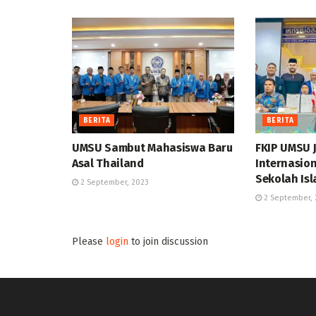
BERITA
BERITA
UMSU Sambut Mahasiswa Baru
FKIP UMSU 
Asal Thailand
Internasion
Sekolah Is
2 September, 2023
2 September, 
Please
login
to join discussion