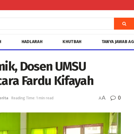
H
HADLARAH
KHUTBAH
TANYA JAWAB A
mik, Dosen UMSU
cara Fardu Kifayah
A
0
erita
Reading Time: 1 min read
A