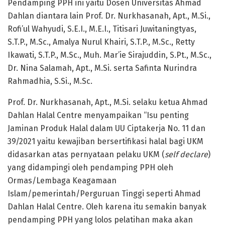
Pendamping PPH ini yaitu Dosen Universitas Ahmad
Dahlan diantara lain Prof. Dr. Nurkhasanah, Apt., M.Si.,
Rofi’ul Wahyudi, S.E.I., M.E.I., Titisari Juwitaningtyas,
S.T.P., M.Sc., Amalya Nurul Khairi, S.T.P., M.Sc., Retty
Ikawati, S.T.P., M.Sc., Muh. Mar’ie Sirajuddin, S.Pt., M.Sc.,
Dr. Nina Salamah, Apt., M.Si. serta Safinta Nurindra
Rahmadhia, S.Si., M.Sc.
Prof. Dr. Nurkhasanah, Apt., M.Si. selaku ketua Ahmad
Dahlan Halal Centre menyampaikan “Isu penting
Jaminan Produk Halal dalam UU Ciptakerja No. 11 dan
39/2021 yaitu kewajiban bersertifikasi halal bagi UKM
didasarkan atas pernyataan pelaku UKM (
self declare
)
yang didampingi oleh pendamping PPH oleh
Ormas/Lembaga Keagamaan
Islam/pemerintah/Perguruan Tinggi seperti Ahmad
Dahlan Halal Centre. Oleh karena itu semakin banyak
pendamping PPH yang lolos pelatihan maka akan