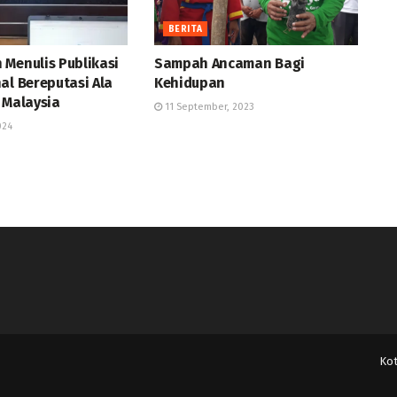
BERITA
 Menulis Publikasi
Sampah Ancaman Bagi
al Bereputasi Ala
Kehidupan
 Malaysia
11 September, 2023
024
Ko