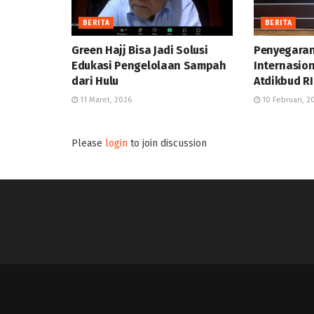
BERITA
BERITA
Green Hajj Bisa Jadi Solusi
Penyegaran
Edukasi Pengelolaan Sampah
Internasion
dari Hulu
Atdikbud RI
11 Maret, 2026
10 Februari, 2
Please
login
to join discussion