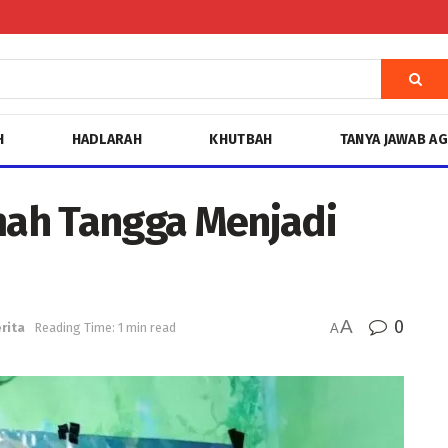
H
HADLARAH
KHUTBAH
TANYA JAWAB A
ah Tangga Menjadi
A
0
rita
Reading Time: 1 min read
A