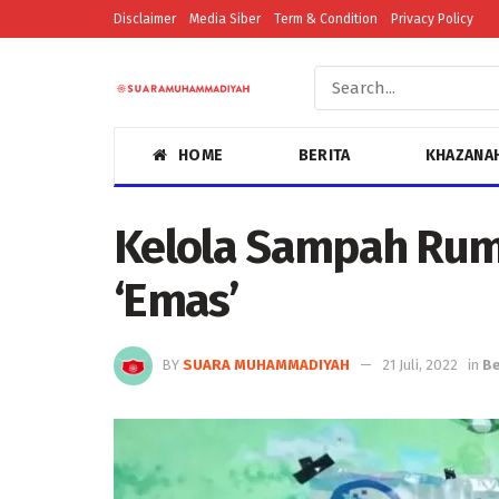
Disclaimer
Media Siber
Term & Condition
Privacy Policy
HOME
BERITA
KHAZANA
Kelola Sampah Rum
‘Emas’
BY
SUARA MUHAMMADIYAH
21 Juli, 2022
in
Be