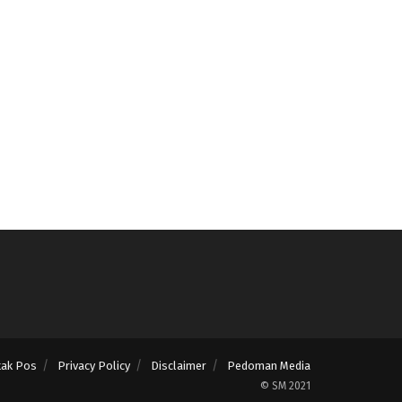
tak Pos
Privacy Policy
Disclaimer
Pedoman Media
© SM 2021