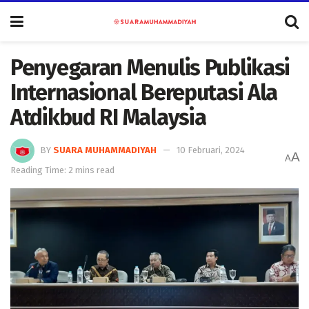
Penyegaran Menulis Publikasi
Internasional Bereputasi Ala
Atdikbud RI Malaysia
BY
SUARA MUHAMMADIYAH
10 Februari, 2024
A
A
Reading Time: 2 mins read