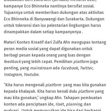
kampanye Eco Bhinneka nantinya bersifat sosial.
Tujuannya untuk memberikan dukungan atas aktivitas
Eco Bhinneka di Banyuwangi dan Surakarta. Dukungan
untuk toleransi dan isu pelestarian lingkungan harus
dinampakkan dalam setiap kampanyenya .
Materi Konten Kreatif dari Zulfa Afin mengupas tentang
peran media sosial yang dapat digunakan untuk
berbagi pesan kepada orang yang luas dengan
feedback
yang lebih cepat. Pemilihan
platform
juga
penting, yang
mainstream
ada
Facebook
,
Twitter
,
Instagram
,
Youtube
.
“Kita harus mengenali
platform
yang mau kita gunakan
kepada khalayak. Kita harus kenali dulu
platform
yang
mau kita gunakan,” ungkap Afin. Tahapan pembuatan
konten ada penciptaan ide, riset,
planning
, dan
evaluasi. Untuk memunculkan ide bisa dari berbagai