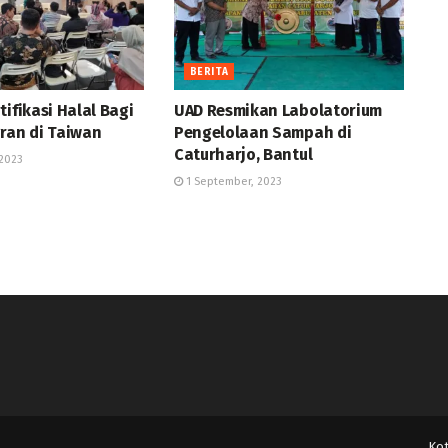
BERITA
tifikasi Halal Bagi
UAD Resmikan Labolatorium
ran di Taiwan
Pengelolaan Sampah di
Caturharjo, Bantul
2023
1 September, 2023
Ko