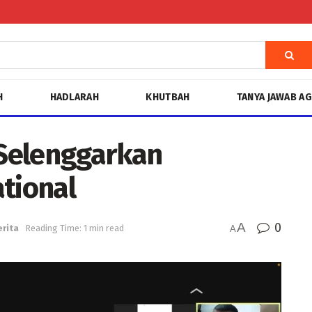
H
HADLARAH
KHUTBAH
TANYA JAWAB A
Selenggarkan
ational
A
0
erita
Reading Time: 1 min read
A