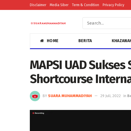
Disclaimer
Media Siber
Term & Condition
Privacy Policy
HOME
BERITA
KHAZANA
MAPSI UAD Sukses 
Shortcourse Intern
BY
SUARA MUHAMMADIYAH
29 Juli, 2022
in
B