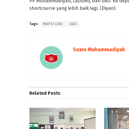
PP Muhammadiyah, LazisMu, dan UAD. Ke dep
shortcourse yang lebih baik lagi. (Diyan).
Tags:
MAPSI UAD
UAD
Suara Muhammadiyah
Related
Posts