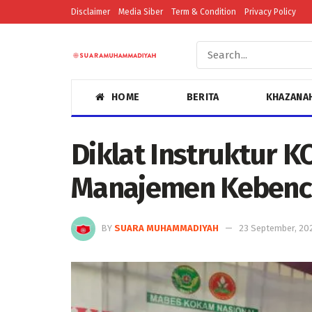
Disclaimer
Media Siber
Term & Condition
Privacy Policy
HOME
BERITA
KHAZANA
Diklat Instruktur 
Manajemen Kebenc
BY
SUARA MUHAMMADIYAH
23 September, 20