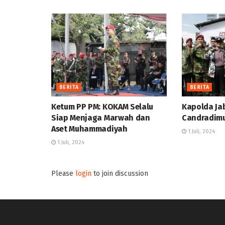
BERITA
BERITA
Ketum PP PM: KOKAM Selalu
Kapolda Ja
Siap Menjaga Marwah dan
Candradimu
Aset Muhammadiyah
1 Juli, 2024
1 Juli, 2024
Please
login
to join discussion