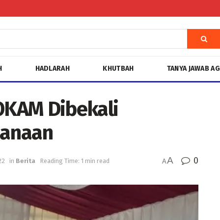
H
HADLARAH
KHUTBAH
TANYA JAWAB A
KOKAM Dibekali
anaan
A
0
22
in
Berita
Reading Time: 1 min read
A