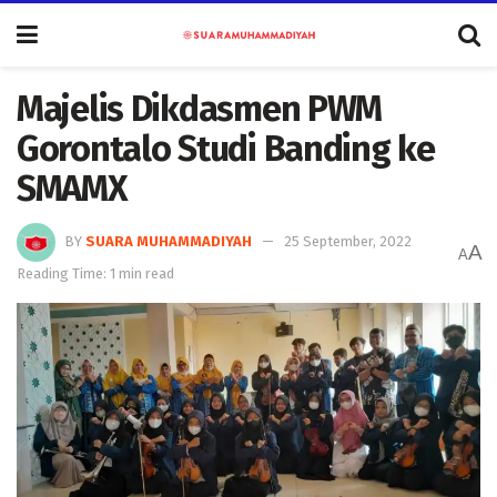
Majelis Dikdasmen PWM
Gorontalo Studi Banding ke
SMAMX
BY
SUARA MUHAMMADIYAH
25 September, 2022
A
A
Reading Time: 1 min read