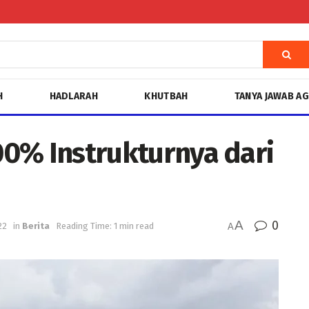
H
HADLARAH
KHUTBAH
TANYA JAWAB A
100% Instrukturnya dari
A
0
22
in
Berita
Reading Time: 1 min read
A