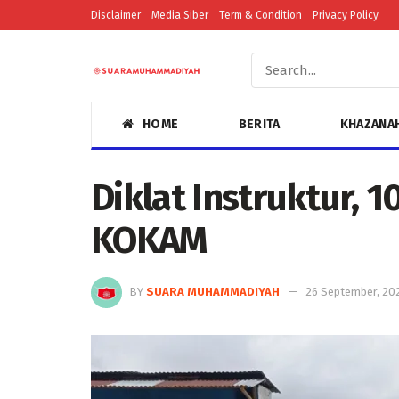
Disclaimer
Media Siber
Term & Condition
Privacy Policy
HOME
BERITA
KHAZANA
Diklat Instruktur, 
KOKAM
BY
SUARA MUHAMMADIYAH
26 September, 20