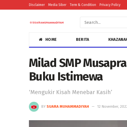
Disclaimer
Media Siber
Term & Condition
Privacy Policy
HOME
BERITA
KHAZANA
Milad SMP Musapra 
Buku Istimewa
‘Mengukir Kisah Menebar Kasih’
BY
SUARA MUHAMMADIYAH
12 November, 202