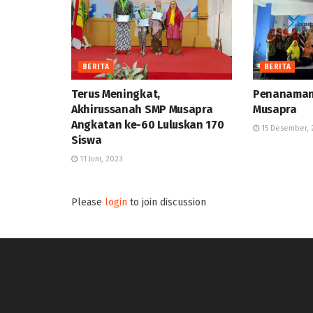
BERITA
BERITA
Terus Meningkat,
Penanaman 
Akhirussanah SMP Musapra
Musapra
Angkatan ke-60 Luluskan 170
15 Desember, 
Siswa
11 Juni, 2023
Please
login
to join discussion