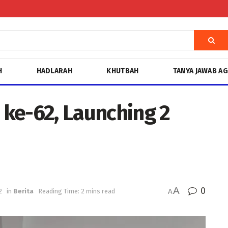
H
HADLARAH
KHUTBAH
TANYA JAWAB A
ke-62, Launching 2
A
0
2
in
Berita
Reading Time: 2 mins read
A