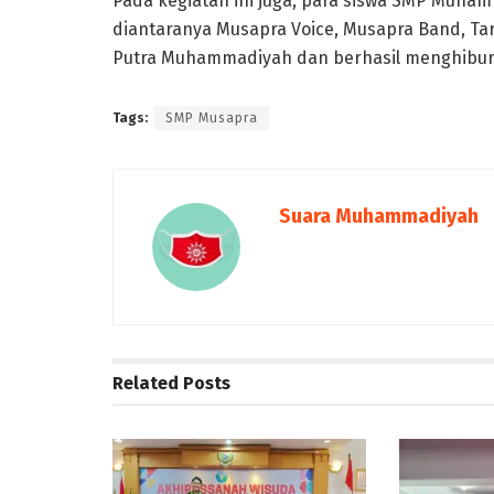
Pada kegiatan ini juga, para siswa SMP Muh
diantaranya Musapra Voice, Musapra Band, Tar
Putra Muhammadiyah dan berhasil menghibur 
Tags:
SMP Musapra
Suara Muhammadiyah
Related
Posts