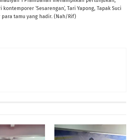
ammadiyah 1 Prambanan menampilkan pertunjukan,
i kontemporer ‘Sesarengan’, Tari Yapong, Tapak Suci
para tamu yang hadir. (Nah/Rif)