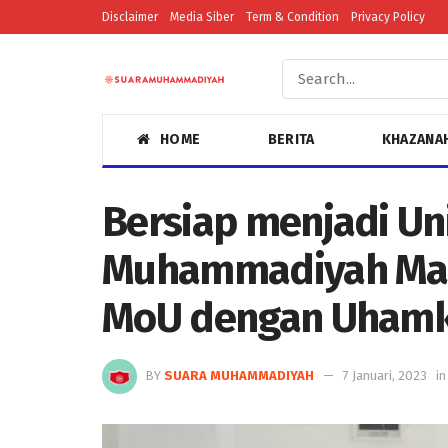
Disclaimer
Media Siber
Term & Condition
Privacy Policy
HOME
BERITA
KHAZANA
Bersiap menjadi Uni
Muhammadiyah Mau
MoU dengan Uham
BY
SUARA MUHAMMADIYAH
7 Januari, 2023
in