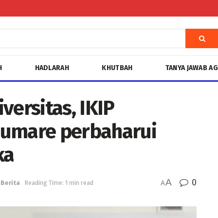
H
HADLARAH
KHUTBAH
TANYA JAWAB A
versitas, IKIP
mare perbaharui
ka
A
0
Berita
Reading Time: 1 min read
A