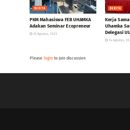
BERITA
BERITA
PKM Mahasiswa FEB UHAMKA
Kerja Sama 
Adakan Seminar Ecopreneur
Uhamka Sa
Delegasi U
25 Agustus, 2023
24 Agustus, 20
Please
login
to join discussion