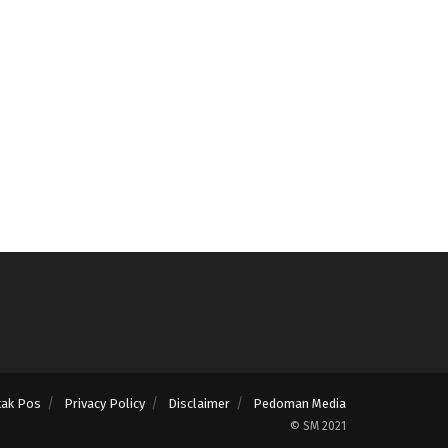
tak Pos
Privacy Policy
Disclaimer
Pedoman Media
© SM 2021