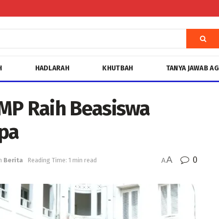
H
HADLARAH
KHUTBAH
TANYA JAWAB A
MP Raih Beasiswa
opa
A
0
n
Berita
Reading Time: 1 min read
A