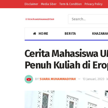
Disclaimer
Media Siber
Term & Condition
Privacy Policy
HOME
BERITA
KHAZANA
Cerita Mahasiswa U
Penuh Kuliah di Er
BY
SUARA MUHAMMADIYAH
13 Januari, 2023
i