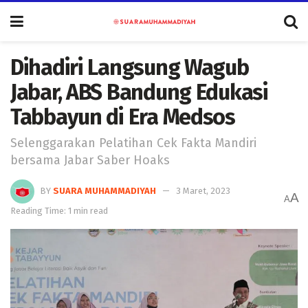
Dihadiri Langsung Wagub
Jabar, ABS Bandung Edukasi
Tabbayun di Era Medsos
Selenggarakan Pelatihan Cek Fakta Mandiri
bersama Jabar Saber Hoaks
BY
SUARA MUHAMMADIYAH
3 Maret, 2023
A
A
Reading Time: 1 min read