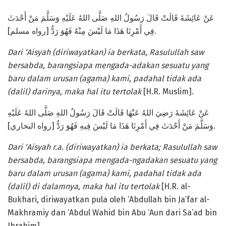
عَنْ عَائِشَةَ قَالَتْ قَالَ رَسُولُ اللهِ صَلَّى اللهُ عَلَيْهِ وَسَلَّمَ مَنْ أَحْدَثَ
فِي أَمْرِنَا هَذَا مَا لَيْسَ مِنْهُ فَهُوَ رَدٌّ [رواه مسلم].
Dari ‘Aisyah
(diriwayatkan)
ia berkata, Rasulullah
saw
bersabda,
b
arangsiapa mengada-ada
kan
sesuatu yang
baru dalam urusan (agama) kami, padahal tidak
ada
(dalil) darinya
, maka hal itu tertolak
[H.R. Muslim].
عَنْ عَائِشَةَ رَضِيَ اللهُ عَنْهَا قَالَتْ قَالَ رَسُولُ اللهِ صَلَّى اللهُ عَلَيْهِ
وَسَلَّمَ مَنْ أَحْدَثَ فِي أَمْرِنَا هَذَا مَا لَيْسَ فِيهِ فَهُوَ رَدٌّ [رواه البخاري].
Dari ‘Aisyah
r.a.
(diriwayatkan) ia
berkata; Rasulullah
saw
bersabda,
b
arangsiapa mengada-ngada
kan
sesuatu yang
baru dalam
urusan
(agama) kami,
padahal
tidak ada
(dalil)
di dalamnya
, maka hal itu tertolak
[H.R. al-
Bukhari, diriwayatkan pula oleh ‘Abdullah bin Ja’far al-
Makhramiy dan ‘Abdul Wahid bin Abu ‘Aun dari Sa’ad bin
Ibrahim].