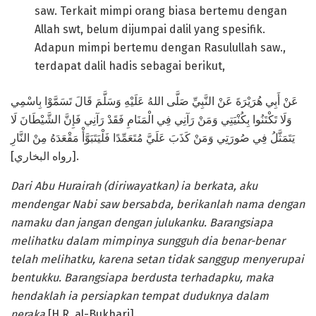
saw. Terkait mimpi orang biasa bertemu dengan
Allah swt, belum dijumpai dalil yang spesifik.
Adapun mimpi bertemu dengan Rasulullah saw.,
terdapat dalil hadis sebagai berikut,
عَنْ أَبِي هُرَيْرَةَ عَنْ النَّبِيِّ صَلَّى اللهُ عَلَيْهِ وَسَلَّمَ قَالَ تَسَمَّوْا بِاسْمِي
وَلَا تَكْتَنُوا بِكُنْيَتِي وَمَنْ رَآنِي فِي الْمَنَامِ فَقَدْ رَآنِي فَإِنَّ الشَّيْطَانَ لَا
يَتَمَثَّلُ فِي صُورَتِي وَمَنْ كَذَبَ عَلَيَّ مُتَعَمِّدًا فَلْيَتَبَوَّأْ مَقْعَدَهُ مِنْ النَّارِ
[رواه البخاري].
D
ari Abu Hurairah
(diriwayatkan)
ia berkata,
a
ku
mendengar Nabi
saw
bersabda,
b
erikanlah nama dengan
namaku dan jangan dengan julukanku.
B
arangsiapa
melihatku dalam mimpinya sungguh dia benar-benar
telah melihatku, karena setan tidak sanggup menyerupai
bentukku.
B
arangsiapa berdusta terhadapku, maka
hendaklah ia persiapkan tempat duduknya dalam
neraka
[H.R. al-Bukhari].