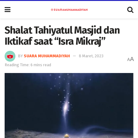
Shalat Tahiyatul Masjid dan
Iktikaf saat “Isra Mikraj”
BY
SUARA MUHAMMADIYAH
8 Maret, 2023
A
A
Reading Time: 6 mins read