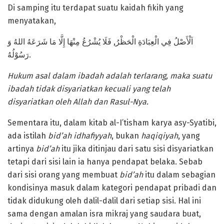
Di samping itu terdapat suatu kaidah fikih yang
menyatakan,
اَلْأَصْلُ فِي الْعِبَادَةِ الْحَظْرُ, فَلَا يُشْرُعُ مِنْهَا إِلَّا مَا شَرَعَهُ اللهُ وَ
رَسُوْلُهُ.
Hukum asal dalam ibadah adalah terlarang, maka suatu
ibadah tidak disyariatkan kecuali yang telah
disyariatkan oleh Allah dan Rasul-Nya.
Sementara itu, dalam kitab al-I’tisham karya asy-Syatibi,
ada istilah
bid’ah idhafiyyah
, bukan
haqiqiyah
, yang
artinya
bid’ah
itu jika ditinjau dari satu sisi disyariatkan
tetapi dari sisi lain ia hanya pendapat belaka. Sebab
dari sisi orang yang membuat
bid’ah
itu dalam sebagian
kondisinya masuk dalam kategori pendapat pribadi dan
tidak didukung oleh dalil-dalil dari setiap sisi. Hal ini
sama dengan amalan isra mikraj yang saudara buat,