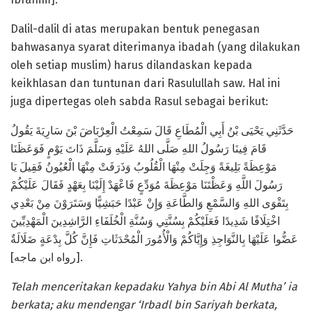
Dalil-dalil di atas merupakan bentuk penegasan
bahwasanya syarat diterimanya ibadah (yang dilakukan
oleh setiap muslim) harus dilandaskan kepada
keikhlasan dan tuntunan dari Rasulullah saw. Hal ini
juga dipertegas oleh sabda Rasul sebagai berikut:
حَدَّثَنِي يَحْيَى بْنُ أَبِي الْمُطَاعِ قَالَ سَمِعْتُ الْعِرْبَاضَ بْنَ سَارِيَةَ يَقُولُ
قَامَ فِينَا رَسُولُ اللهِ صَلَّى اللهُ عَلَيْهِ وَسَلَّمَ ذَاتَ يَوْمٍ فَوَعَظَنَا
مَوْعِظَةً بَلِيغَةً وَجِلَتْ مِنْهَا الْقُلُوبُ وَذَرَفَتْ مِنْهَا الْعُيُونُ فَقِيلَ يَا
رَسُولَ اللَّهِ وَعَظْتَنَا مَوْعِظَةَ مُوَدِّعٍ فَاعْهَدْ إِلَيْنَا بِعَهْدٍ فَقَالَ عَلَيْكُمْ
بِتَقْوَى اللهِ وَالسَّمْعِ وَالطَّاعَةِ وَإِنْ عَبْدًا حَبَشِيًّا وَسَتَرَوْنَ مِنْ بَعْدِي
اخْتِلَافًا شَدِيدًا فَعَلَيْكُمْ بِسُنَّتِي وَسُنَّةِ الْخُلَفَاءِ الرَّاشِدِينَ الْمَهْدِيِّينَ
عَضُّوا عَلَيْهَا بِالنَّوَاجِذِ وَإِيَّاكُمْ وَالْأُمُورَ الْمُحْدَثَاتِ فَإِنَّ كُلَّ بِدْعَةٍ ضَلَالَةٌ
[رواه ابن ماجه].
Telah menceritakan kepadaku Yahya bin Abi Al Mutha’ ia
berkata; aku mendengar ‘Irbadl bin Sariyah berkata,