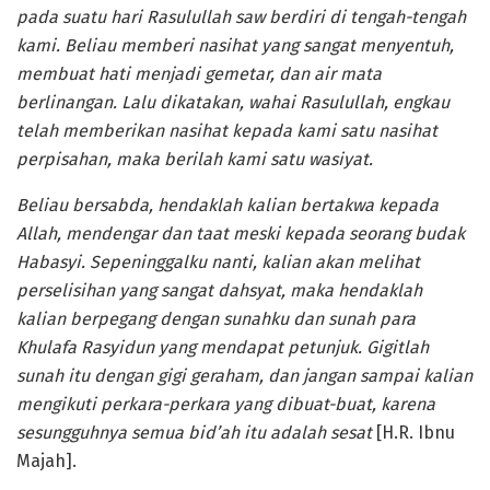
p
ada suatu hari Rasulullah
saw
berdiri di tengah-tengah
kami. Beliau memberi nasihat yang sangat menyentuh,
membuat hati menjadi gemetar, dan air
mata
berlinangan. Lalu dikatakan,
w
ahai Rasulullah, engkau
telah memberikan nasihat kepada kami satu nasihat
perpisahan, maka berilah kami satu wasiyat.
Beliau bersabda,
h
endaklah kalian bertakwa kepada
Allah, mendengar dan taat meski kepada seorang budak
Habasyi.
S
epeninggalku nanti, kalian akan melihat
perselisihan yang sangat dahsyat, maka hendaklah
kalian berpegang dengan sunahku dan sunah para
K
hulafa Rasyid
u
n yang mendapat petunjuk. Gigitlah
sunah itu dengan gigi geraham, dan jangan sampai kalian
mengikuti perkara-perkara yang dibuat-buat, karena
sesungguhnya semua bid’ah itu adalah sesat
[H.R. Ibnu
Majah].