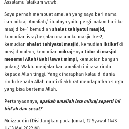
Assalamu ‘alaikum wr.wb.
Saya pernah membuat amaliah yang saya beri nama
isra mikraj. Amaliah/ritualnya yaitu pergi malam hari ke
masjid ke-1 kemudian
sh
a
lat tahiyatul masjid
,
kemudian isra/berjalan malam ke masjid ke-2,
kemudian
sh
a
lat tahiyatul masjid
, kemudian
iktikaf
di
masjid malam, kemudian
mikraj
–
nya
tidur di
masjid
menemui Allah/
N
abi lewat mimpi
, kemudian bangun
pulang. Waktu menjalankan amaliah ini rasa rindu
kepada Allah tinggi. Yang diharapkan kalau di dunia
rindu kepada Allah nanti di akhirat mendapatkan surga
yang bisa bertemu Allah.
Pertanyaannya,
apakah amaliah isr
a
mikr
a
j seperti ini
bid
’
ah dan sesat?
Muizzuddin (Disidangkan pada Jumat, 12 Syawal 1443
H/13 Mei 2022 M)