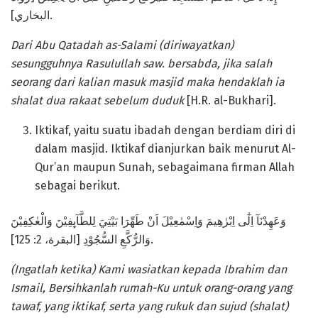
البخاري].
D
ari Ab
u
Qa
tadah
as
-Salami
(diriwayatkan)
sesungguh
nya Rasulullah
saw
.
b
ersabda
,
jika salah
seorang dari kalian
m
asuk masjid maka hendaklah ia
sh
a
lat dua rakaat sebelu
m
duduk
[H.R. al-Bukhari].
Iktikaf, yaitu suatu ibadah dengan berdiam diri di
dalam masjid. Iktikaf dianjurkan baik menurut Al-
Qur’an maupun Sunah, sebagaimana firman Allah
sebagai berikut.
وَعَهِدْنَآ اِلٰٓى اِبْرٰهِيمَ وَاِسْمٰعِيْلَ اَنْ طَهِّرَا بَيْتِيَ لِلطَّآىِٕفِيْنَ وَالْعٰكِفِيْنَ
وَالرُّكَّعِ السُّجُوْدِ [البقرة، 2: 125].
(Ingatlah ketika) Kami wasiatkan kepada Ibrahim dan
Ismail, Bersihkanlah rumah-Ku untuk orang-orang yang
tawaf, yang iktikaf, serta yang rukuk dan sujud (shalat)