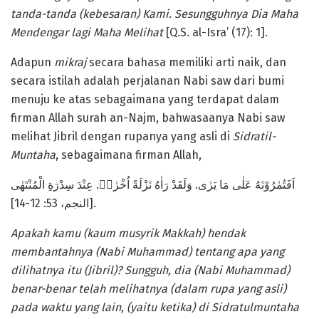
tanda-tanda (kebesaran) Kami. Sesungguhnya Dia Maha
Mendengar lagi Maha Melihat
[Q.S. al-Isra’ (17): 1].
Adapun
mikraj
secara bahasa memiliki arti naik, dan
secara istilah adalah perjalanan Nabi saw dari bumi
menuju ke atas sebagaimana yang terdapat dalam
firman Allah surah an-Najm, bahwasaanya Nabi saw
melihat Jibril dengan rupanya yang asli di
Sidratil-
Muntaha
, sebagaimana firman Allah,
اَفَتُمٰرُوْنَهُ عَلٰى مَا يَرٰى. وَلَقَدْ رَاٰهُ نَزْلَةً اُخْرٰىۙ. عِنْدَ سِدْرَةِ الْمُنْتَهٰى
[النجم، 53: 12-14].
Apakah kamu (kaum musyrik Makkah) hendak
membantahnya (Nabi Muhammad) tentang apa yang
dilihatnya itu (Jibril)?
Sungguh, dia (Nabi Muhammad)
benar-benar telah melihatnya (dalam rupa yang asli)
pada waktu yang lain, (yaitu ketika) di Sidratulmuntaha