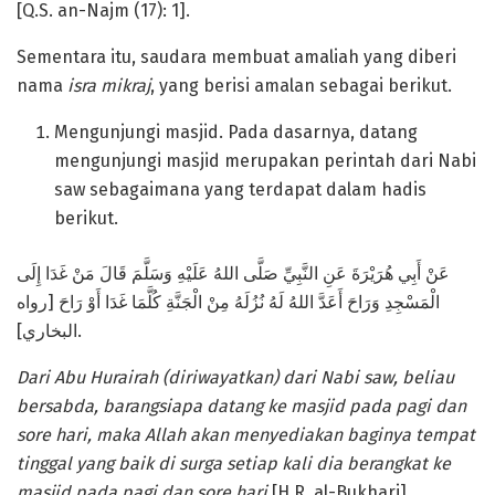
[Q.S. an-Najm (17): 1].
Sementara itu, saudara membuat amaliah yang diberi
nama
isra mi
k
raj
, yang berisi amalan sebagai berikut.
Mengunjungi masjid. Pada dasarnya, datang
mengunjungi masjid merupakan perintah dari Nabi
saw sebagaimana yang terdapat dalam hadis
berikut.
عَنْ أَبِي هُرَيْرَةَ عَنِ النَّبِيِّ صَلَّى اللهُ عَلَيْهِ وَسَلَّمَ قَالَ مَنْ غَدَا إِلَى
الْمَسْجِدِ وَرَاحَ أَعَدَّ اللهُ لَهُ نُزُلَهُ مِنْ الْجَنَّةِ كُلَّمَا غَدَا أَوْ رَاحَ [رواه
البخاري].
Dari Abu Hurairah
(diriwayatkan)
dari Nabi
saw, beliau
bersabda,
b
arangsiapa datang ke masjid
pada
pagi dan
sore hari, maka Allah akan menyediakan baginya tempat
tinggal yang baik di surga setiap kali dia berangkat ke
masjid
pada
pagi dan sore hari
[H.R. al-Bukhari].