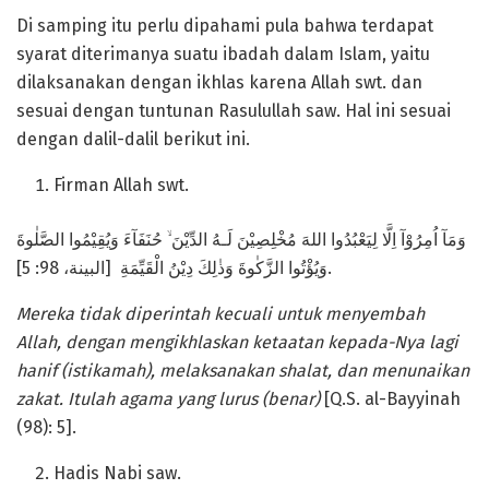
Di samping itu perlu dipahami pula bahwa terdapat
syarat diterimanya suatu ibadah dalam Islam, yaitu
dilaksanakan dengan ikhlas karena Allah swt. dan
sesuai dengan tuntunan Rasulullah saw. Hal ini sesuai
dengan dalil-dalil berikut ini.
Firman Allah swt.
وَمَآ اُمِرُوْآ اِلَّا لِيَعْبُدُوا اللهَ مُخْلِصِيْنَ لَـهُ الدِّيْنَ ۙ حُنَفَآءَ وَيُقِيْمُوا الصَّلٰوةَ
وَيُؤْتُوا الزَّكٰوةَ وَذٰلِكَ دِيْنُ الْقَيِّمَةِ [البينة، 98: 5].
M
ereka
tidak
diperintah
kecuali untuk
menyembah
Allah, dengan
meng
ikhlas
kan
ketaatan kepada
-Nya
lagi
hanif (istikamah)
, melaksanakan sh
a
lat
,
dan menunaikan
zakat
.
Itulah
agama yang lurus (benar)
[Q.S. al-Bayyinah
(98): 5].
Hadis Nabi saw.