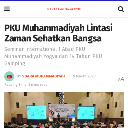
PKU Muhammadiyah Lintasi
Zaman Sehatkan Bangsa
Seminar International 1 Abad PKU
Muhammadiyah Yogya dan 14 Tahun PKU
Gamping
BY
SUARA MUHAMMADIYAH
9 Maret, 2023
A
A
Reading Time: 3 mins read