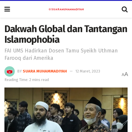
Dakwah Global dan Tantangan
Islamophobia
FAI UMS Hadirkan Dosen Tamu Syeikh Uthman
Farooq dari Amerika
BY
SUARA MUHAMMADIYAH
12 Maret, 2023
A
A
Reading Time: 2 mins read