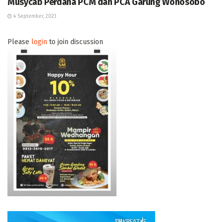
Musycab Perdana PCM dan PCA Garung Wonosobo
4 September, 2023
Please
login
to join discussion