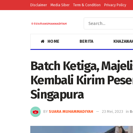
Disclaimer
Media Siber
Term & Condition
Privacy Policy
HOME
BERITA
KHAZANA
Batch Ketiga, Maje
Kembali Kirim Pese
Singapura
BY
SUARA MUHAMMADIYAH
23 Mei, 2023
in
B