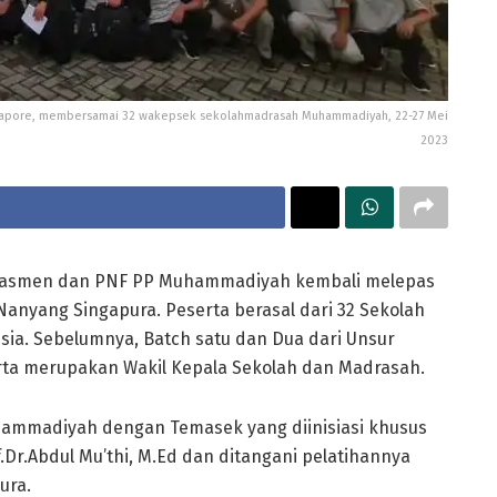
 Singapore, membersamai 32 wakepsek sekolahmadrasah Muhammadiyah, 22-27 Mei
2023
kdasmen dan PNF PP Muhammadiyah kembali melepas
Nanyang Singapura. Peserta berasal dari 32 Sekolah
a. Sebelumnya, Batch satu dan Dua dari Unsur
erta merupakan Wakil Kepala Sekolah dan Madrasah.
ammadiyah dengan Temasek yang diinisiasi khusus
r.Abdul Mu’thi, M.Ed dan ditangani pelatihannya
ura.