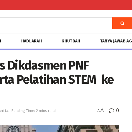
H
HADLARAH
KHUTBAH
TANYA JAWAB A
lis Dikdasmen PNF
rta Pelatihan STEM ke
A
0
erita
Reading Time: 2 mins read
A