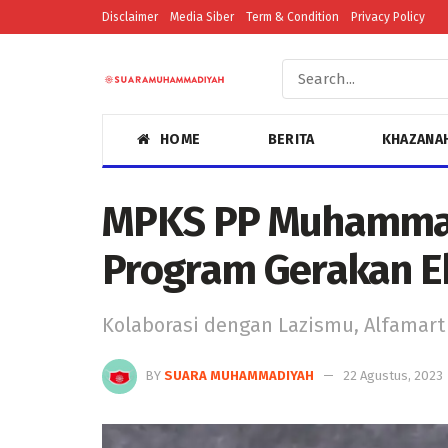
Disclaimer
Media Siber
Term & Condition
Privacy Policy
HOME
BERITA
KHAZANA
MPKS PP Muhammad
Program Gerakan E
Kolaborasi dengan Lazismu, Alfamart
BY
SUARA MUHAMMADIYAH
22 Agustus, 2023