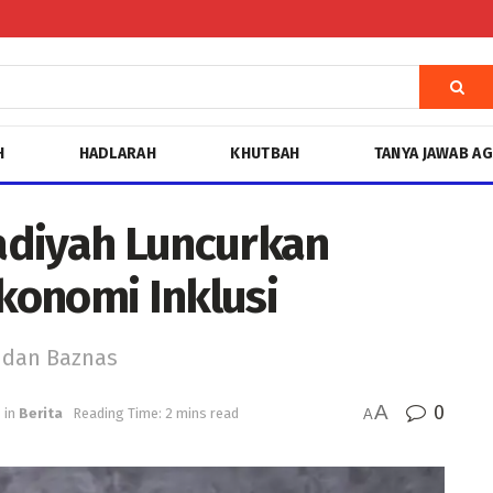
H
HADLARAH
KHUTBAH
TANYA JAWAB A
iyah Luncurkan
konomi Inklusi
 dan Baznas
A
0
in
Berita
Reading Time: 2 mins read
A