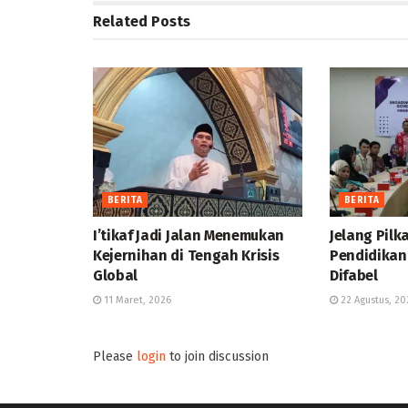
Related
Posts
BERITA
BERITA
I’tikaf Jadi Jalan Menemukan
Jelang Pilka
Kejernihan di Tengah Krisis
Pendidikan 
Global
Difabel
11 Maret, 2026
22 Agustus, 20
Please
login
to join discussion