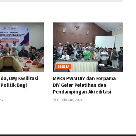
BERITA
da, UMJ Fasilitasi
MPKS PWM DIY dan Forpama
Politik Bagi
DIY Gelar Pelatihan dan
Pendampingan Akreditasi
24
11 Februari, 2024