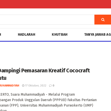
H
HADLARAH
KHUTBAH
TANYA JAWAB A
ampingi Pemasaran Kreatif Cococraft
utu
MUHAMMADIYAH
17 Oktober, 2022
0
RTO, Suara Muhammadiyah - Melalui Program
angan Produk Unggulan Daerah (PPPUD) Fakultas Pertanian
kanan (FPP), Universitas Muhammadiyah Purwokerto (UMP)
an ...