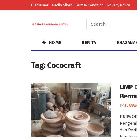
Disclaimer
Media Siber
Term & Condition
Privacy Policy
HOME
BERITA
KHAZANA
Tag:
Cococraft
UMP D
Berm
BY
SUARA 
PURWOKE
Pengemb
dan Peri
kembangk