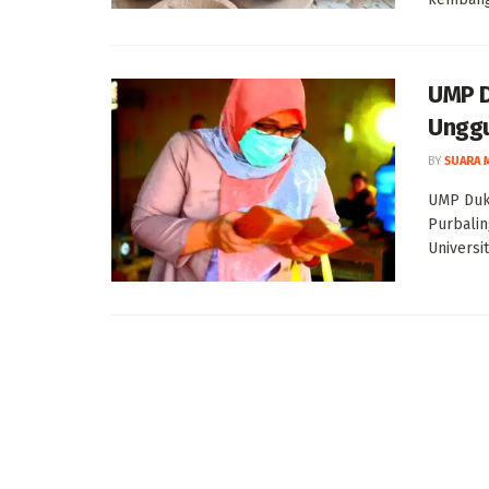
UMP D
Unggu
BY
SUARA 
UMP Duk
Purbali
Universi