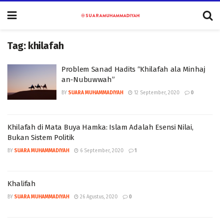
Tag:
khilafah
Problem Sanad Hadits “Khilafah ala Minhaj
an-Nubuwwah”
BY
SUARA MUHAMMADIYAH
12 September, 2020
0
Khilafah di Mata Buya Hamka: Islam Adalah Esensi Nilai,
Bukan Sistem Politik
BY
SUARA MUHAMMADIYAH
6 September, 2020
1
Khalifah
BY
SUARA MUHAMMADIYAH
26 Agustus, 2020
0