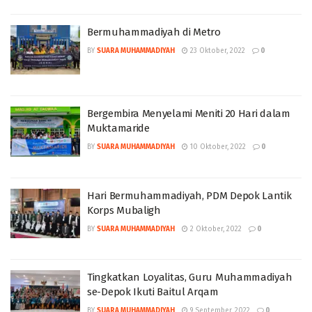
Bermuhammadiyah di Metro
BY
SUARA MUHAMMADIYAH
23 Oktober, 2022
0
Bergembira Menyelami Meniti 20 Hari dalam
Muktamaride
BY
SUARA MUHAMMADIYAH
10 Oktober, 2022
0
Hari Bermuhammadiyah, PDM Depok Lantik
Korps Mubaligh
BY
SUARA MUHAMMADIYAH
2 Oktober, 2022
0
Tingkatkan Loyalitas, Guru Muhammadiyah
se-Depok Ikuti Baitul Arqam
BY
SUARA MUHAMMADIYAH
9 September, 2022
0