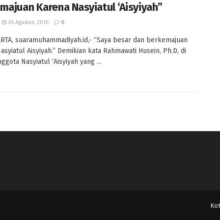
majuan Karena Nasyiatul ‘Aisyiyah”
26 Agustus, 2016
0
RTA, suaramuhammadiyah.id,- “Saya besar dan berkemajuan
asyiatul Aisyiyah.” Demikian kata Rahmawati Husein, Ph.D, di
ggota Nasyiatul ‘Aisyiyah yang ...
Ko