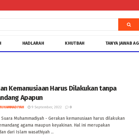
H
HADLARAH
KHUTBAH
TANYA JAWAB A
an Kemanusiaan Harus Dilakukan tanpa
ndang Apapun
MUHAMMADIYAH
9 September, 2022
0
 Suara Muhammadiyah - Gerakan kemanusiaan harus dilakukan
emandang agama maupun keyakinan. Hal ini merupakan
an dari Islam wasathiyah ...