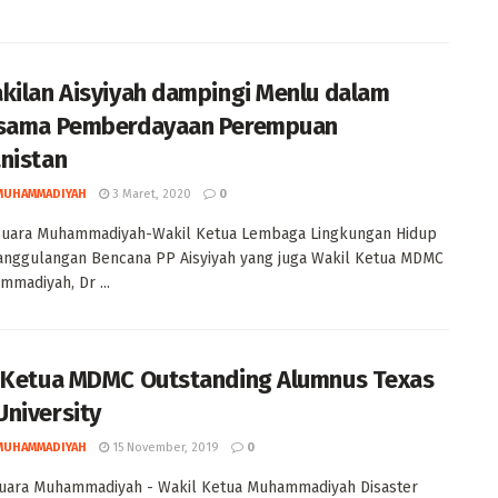
kilan Aisyiyah dampingi Menlu dalam
asama Pemberdayaan Perempuan
nistan
MUHAMMADIYAH
3 Maret, 2020
0
Suara Muhammadiyah-Wakil Ketua Lembaga Lingkungan Hidup
nggulangan Bencana PP Aisyiyah yang juga Wakil Ketua MDMC
madiyah, Dr ...
 Ketua MDMC Outstanding Alumnus Texas
niversity
MUHAMMADIYAH
15 November, 2019
0
Suara Muhammadiyah - Wakil Ketua Muhammadiyah Disaster