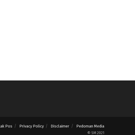
tak Pos
Privacy Policy
Disclaimer
Pedoman Media
© SM 2021