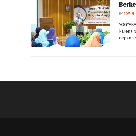
Berke
BY
ADMIN
YOGYAKA
karena N
depan an