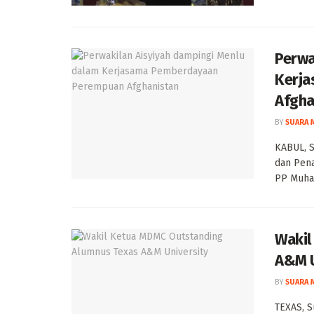
Perwa
Kerj
Afgha
BY
SUARA 
KABUL, 
dan Pena
PP Muham
Wakil
A&M U
BY
SUARA 
TEXAS, 