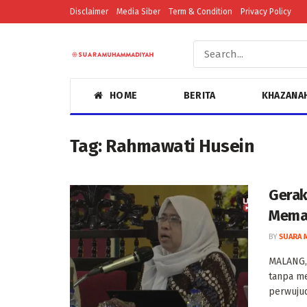
Disclaimer
Media Siber
Term & Condition
Privacy Policy
HOME
BERITA
KHAZANA
Tag:
Rahmawati Husein
Gerak
Mema
BY
SUARA 
MALANG,
tanpa m
perwujud