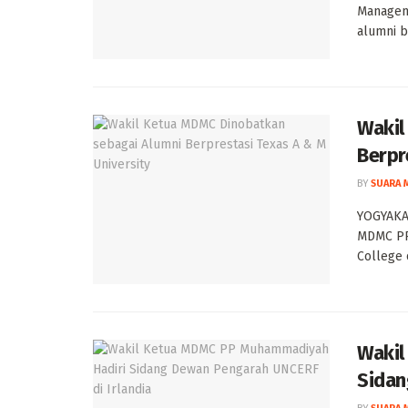
Managem
alumni be
Wakil
Berpr
BY
SUARA 
YOGYAKAR
MDMC PP
College o
Wakil
Sidan