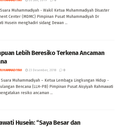
MUHAMMADIYAH
20 Juni, 2019
0
 Suara Muhammadiyah - Wakil Ketua Muhammadiyah Disaster
ent Center (MDMC) Pimpinan Pusat Muhammadiyah Dr
i Husein menghadiri sidang Dewan ...
puan Lebih Beresiko Terkena Ancaman
ana
MUHAMMADIYAH
23 Desember, 2018
0
 Suara Muhammadiyah – Ketua Lembaga Lingkungan Hidup -
langan Bencana (LLH-PB) Pimpinan Pusat Aisyiyah Rahmawati
engatakan resiko ancaman ...
wati Husein: “Saya Besar dan