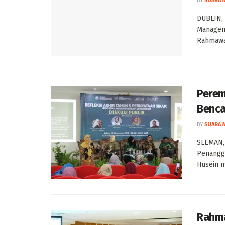
BY
SUARA 
DUBLIN,
Managem
Rahmawat
Perem
Benc
BY
SUARA 
SLEMAN,
Penanggu
Husein m
Rahma