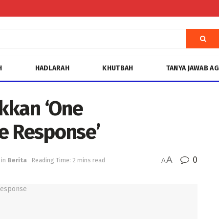
H
HADLARAH
KHUTBAH
TANYA JAWAB A
kkan ‘One
 Response’
A
0
in
Berita
Reading Time: 2 mins read
A