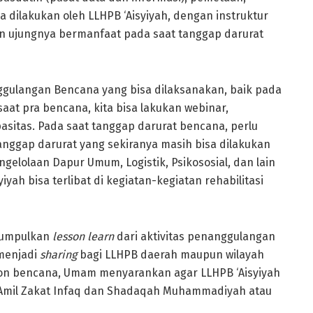
 dilakukan oleh LLHPB ‘Aisyiyah, dengan instruktur
an ujungnya bermanfaat pada saat tanggap darurat
ulangan Bencana yang bisa dilaksanakan, baik pada
aat pra bencana, kita bisa lakukan webinar,
sitas. Pada saat tanggap darurat bencana, perlu
anggap darurat yang sekiranya masih bisa dilakukan
gelolaan Dapur Umum, Logistik, Psikososial, dan lain
yah bisa terlibat di kegiatan-kegiatan rehabilitasi
ngumpulkan
lesson learn
dari aktivitas penanggulangan
 menjadi
sharing
bagi LLHPB daerah maupun wilayah
pon bencana, Umam menyarankan agar LLHPB ‘Aisyiyah
 Amil Zakat Infaq dan Shadaqah Muhammadiyah atau