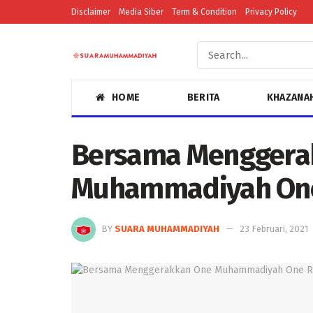
Disclaimer
Media Siber
Term & Condition
Privacy Policy
HOME
BERITA
KHAZANA
Bersama Menggera
Muhammadiyah One
BY
SUARA MUHAMMADIYAH
23 Februari, 2021