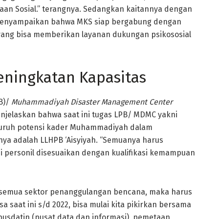
aan Sosial.” terangnya. Sedangkan kaitannya dengan
 menyampaikan bahwa MKS siap bergabung dengan
yang bisa memberikan layanan dukungan psikososial
eningkatan Kapasitas
B)/
Muhammadiyah Disaster Management Center
jelaskan bahwa saat ini tugas LPB/ MDMC yakni
luruh potensi kader Muhammadiyah dalam
ya adalah LLHPB ‘Aisyiyah. “Semuanya harus
usi personil disesuaikan dengan kualifikasi kemampuan
di semua sektor penanggulangan bencana, maka harus
 saat ini s/d 2022, bisa mulai kita pikirkan bersama
pusdatin (pusat data dan informasi), pemetaan,