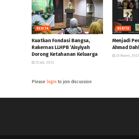
BERITA
BERITA
Kuatkan Fondasi Bangsa,
Menjadi Pe
Rakernas LLHPB ‘Aisyiyah
Ahmad Dah
Dorong Ketahanan Keluarga
25 Maret, 202
25 Juli, 2023
Please
login
to join discussion