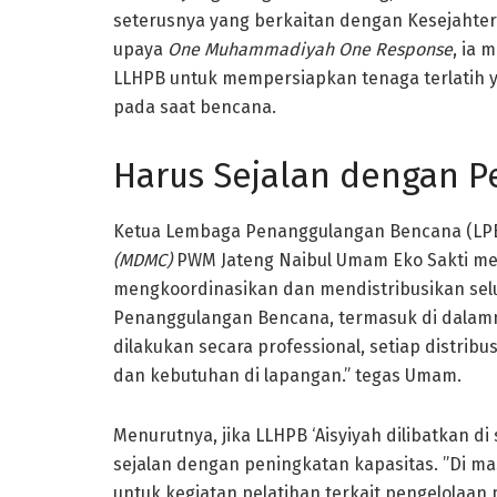
seterusnya yang berkaitan dengan Kesejahter
upaya
One Muhammadiyah One Response
, ia
LLHPB untuk mempersiapkan tenaga terlatih 
pada saat bencana.
Harus Sejalan dengan P
Ketua Lembaga Penanggulangan Bencana (LP
(MDMC)
PWM Jateng Naibul Umam Eko Sakti men
mengkoordinasikan dan mendistribusikan se
Penanggulangan Bencana, termasuk di dalamn
dilakukan secara professional, setiap distrib
dan kebutuhan di lapangan.” tegas Umam.
Menurutnya, jika LLHPB ‘Aisyiyah dilibatkan 
sejalan dengan peningkatan kapasitas. ”Di masa
untuk kegiatan pelatihan terkait pengelolaan 