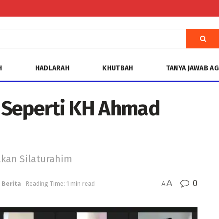
H
HADLARAH
KHUTBAH
TANYA JAWAB A
 Seperti KH Ahmad
kan Silaturahim
A
0
Berita
Reading Time: 1 min read
A