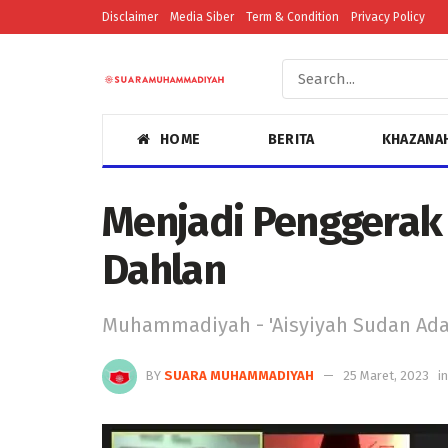
Disclaimer
Media Siber
Term & Condition
Privacy Policy
HOME
BERITA
KHAZANA
Menjadi Penggerak
Dahlan
Muhammadiyah - 'Aisyiyah Sudan Ada
BY
SUARA MUHAMMADIYAH
25 Maret, 2023
in