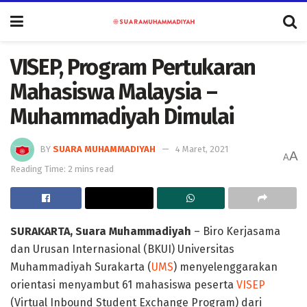
VISEP, Program Pertukaran
Mahasiswa Malaysia –
Muhammadiyah Dimulai
BY
SUARA MUHAMMADIYAH
4 Maret, 2021
A
A
Reading Time: 2 mins read
SURAKARTA, Suara Muhammadiyah
– Biro Kerjasama
dan Urusan Internasional (BKUI) Universitas
Muhammadiyah Surakarta (
UMS
) menyelenggarakan
orientasi menyambut 61 mahasiswa peserta
VISEP
(Virtual Inbound Student Exchange Program) dari