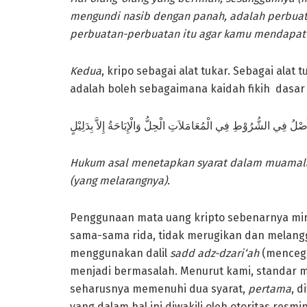
mengundi nasib dengan panah, adalah perbuata
perbuatan-perbuatan itu agar kamu mendapat
Kedua
, kripo sebagai alat tukar. Sebagai alat
adalah boleh sebagaimana kaidah fikih dasa
Hukum asal menetapkan syarat dalam muamalat
(yang melarangnya).
Penggunaan mata uang kripto sebenarnya mir
sama-sama rida, tidak merugikan dan melangg
menggunakan dalil
sadd adz-dzari‘ah
(mencega
menjadi bermasalah. Menurut kami, standar ma
seharusnya memenuhi dua syarat,
pertama
, d
yang dalam hal ini diwakili oleh otoritas resm