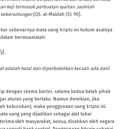
n keji termasuk perbuatan syaitan. Jauhilah
 keberuntungan
[QS. al-Maidah (5): 90].
 tukar sebenarnya mata uang kripto ini hukum asalnya
r dalam bermuamalah:
اْلأَصْلُ فِي الشُّرُوْطِ فِي الْمُعَامَلاَتِ الْحِلُّ وَالْإِبَاحَةُ إِلاَّ بِدَلِيْلٍ.
 adalah halal dan diperbolehkan kecuali ada dalil
ip dengan skema barter, selama kedua belah pihak
ar aturan yang berlaku. Namun demikian, jika
h keburukan), maka penggunaan uang kripto ini
ta uang yang dijadikan sebagai alat tukar
iterima oleh masyarakat,
kedua
, disahkan oleh negara
inya seperti bank sentral. Penggunaan bitcoin sebagai