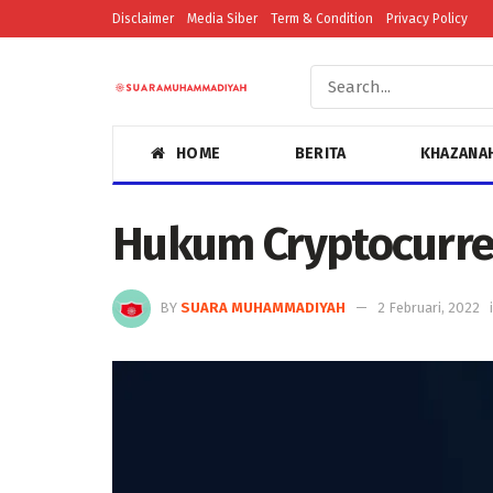
Disclaimer
Media Siber
Term & Condition
Privacy Policy
HOME
BERITA
KHAZANA
Hukum Cryptocurr
BY
SUARA MUHAMMADIYAH
2 Februari, 2022