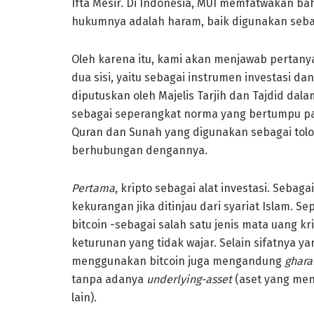
Ifta Mesir. Di Indonesia, MUI memfatwakan b
hukumnya adalah haram, baik digunakan sebaga
Oleh karena itu, kami akan menjawab pertany
dua sisi, yaitu sebagai instrumen investasi da
diputuskan oleh Majelis Tarjih dan Tajdid da
sebagai seperangkat norma yang bertumpu pada
Quran dan Sunah yang digunakan sebagai tolok
berhubungan dengannya.
Pertama
, kripto sebagai alat investasi. Sebaga
kekurangan jika ditinjau dari syariat Islam. Se
bitcoin -sebagai salah satu jenis mata uang kr
keturunan yang tidak wajar. Selain sifatnya yan
menggunakan bitcoin juga mengandung
ghara
tanpa adanya
underlying-asset
(aset yang men
lain).