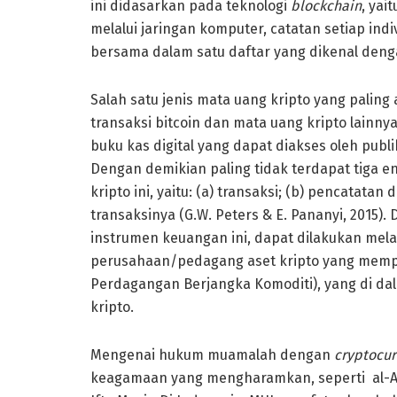
ini didasarkan pada teknologi
blockchain
, yai
melalui jaringan komputer, catatan setiap in
bersama dalam satu daftar yang dikenal denga
Salah satu jenis mata uang kripto yang paling
transaksi bitcoin dan mata uang kripto lainn
buku kas digital yang dapat diakses oleh publ
Dengan demikian paling tidak terdapat tiga e
kripto ini, yaitu: (a) transaksi; (b) pencatata
transaksinya (G.W. Peters & E. Pananyi, 2015).
instrumen keuangan ini, dapat dilakukan mela
perusahaan/pedagang aset kripto yang mempe
Perdagangan Berjangka Komoditi), yang di dala
kripto.
Mengenai hukum muamalah dengan
cryptocur
keagamaan yang mengharamkan, seperti al-Azh