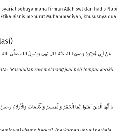
 syariat sebagaimana Firman Allah swt dan hadis Nabi
ur Etika Bisnis menurut Muhammadiyah, khususnya dua
asi)
عَنْ أَبِي هُرَيْرَةَ رَضِيَ اللهُ عَنْهُ قَالَ نَهَى رَسُولُ اللهِ صَلَّى اللهُ عليه وَسَلَّمَ عَنْ بَيْعِ الحَصَاةِ وَعَنْ بَيْعِ الغَرَرِ [رواه مسلم].
ata:
“Rasulullah
s
aw melarang jual beli
lempar kerikil
eminum) khamr, berjudi, (berkorban untuk) berhala,