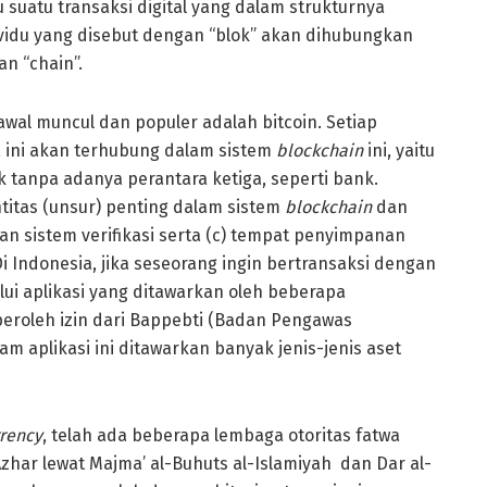
tu suatu transaksi digital yang dalam strukturnya
dividu yang disebut dengan “blok” akan dihubungkan
n “chain”.
 awal muncul dan populer adalah bitcoin. Setiap
ya ini akan terhubung dalam sistem
blockchain
ini, yaitu
ik tanpa adanya perantara ketiga, seperti bank.
ntitas (unsur) penting dalam sistem
blockchain
dan
n dan sistem verifikasi serta (c) tempat penyimpanan
 Di Indonesia, jika seseorang ingin bertransaksi dengan
lui aplikasi yang ditawarkan oleh beberapa
roleh izin dari Bappebti (Badan Pengawas
m aplikasi ini ditawarkan banyak jenis-jenis aset
rency
, telah ada beberapa lembaga otoritas fatwa
ar lewat Majma’ al-Buhuts al-Islamiyah dan Dar al-