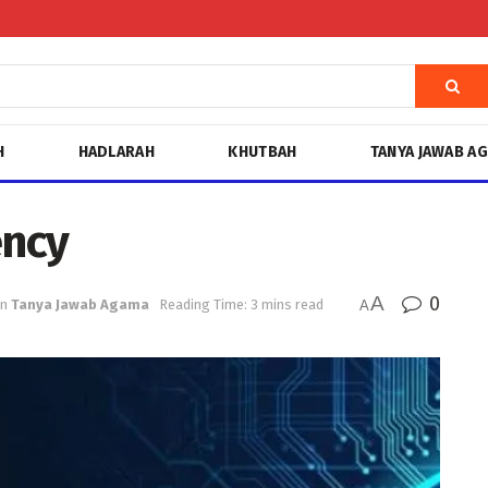
H
HADLARAH
KHUTBAH
TANYA JAWAB A
ency
A
0
in
Tanya Jawab Agama
Reading Time: 3 mins read
A